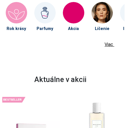
Rok krásy
Parfumy
Akcia
Líčenie
Im
Viac
Aktuálne v akcii