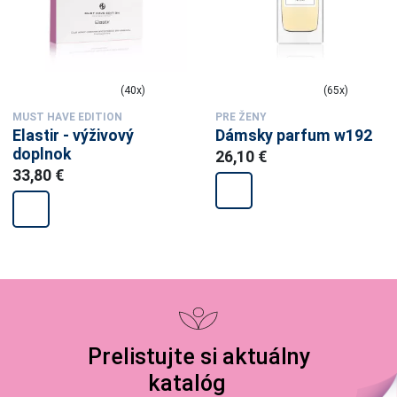
(40x)
(65x)
MUST HAVE EDITION
PRE ŽENY
Elastir - výživový
Dámsky parfum w192
doplnok
26,10 €
33,80 €
Prelistujte si aktuálny
katalóg