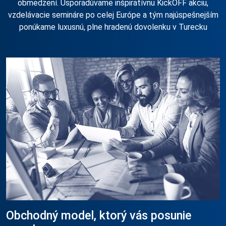
obmedzení. Usporadúvame inšpiratívnu KickOFF akciu,
vzdelávacie semináre po celej Európe a tým najúspešnejším
ponúkame luxusnú, plne hradenú dovolenku v Turecku
Obchodný model, ktorý vás posunie