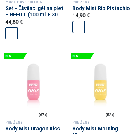
MUST HAVE EDITION
PRE ŽENY
Set - Čistiaci gél na pleť
Body Mist Rio Pistachio
+ REFILL (100 ml + 300
14,90 €
ml)
44,80 €
(67x)
(52x)
PRE ŽENY
PRE ŽENY
Body Mist Dragon Kiss
Body Mist Morning