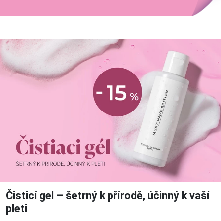
Čisticí gel – šetrný k přírodě, účinný k vaší
pleti