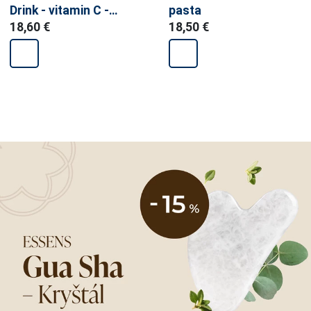
Drink - vitamin C -
pasta
výživový doplnok
18,60 €
18,50 €