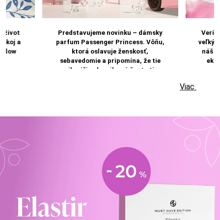
e život
Predstavujeme novinku – dámsky
Verím
pokoj a
parfum Passenger Princess. Vôňu,
veľký 
y Slow
ktorá oslavuje ženskosť,
náš či
sebavedomie a pripomína, že tie
ekol
najkrajšie okamihy sú často tie,
ktoré venujete sami sebe.
Viac