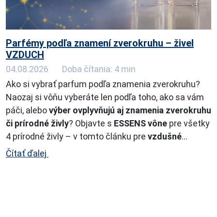
Parfémy podľa znamení zverokruhu – živel
VZDUCH
04.08.2026
Doba čítania: 4 min
Ako si vybrať parfum podľa znamenia zverokruhu?
Naozaj si vôňu vyberáte len podľa toho, ako sa vám
páči, alebo
výber ovplyvňujú aj znamenia zverokruhu
či prírodné živly
? Objavte s
ESSENS vône
pre všetky
4 prírodné živly – v tomto článku pre
vzdušné
znamenia.
...
Čítať ďalej