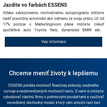
Jazdite vo farbách ESSENS
Vďaka exkluzívnemu motivačnému autoprogramu môžete
riadiť prestížny automobil ako odmenu za svoju prácu. Už od
17% pozície v Marketingovom pláne môžete získať
spoľahlivé auto Toyota Yaris, dynamické BMW alebo
dokonca luxusný Rolls-Royce pre tých úplne
najúspešnejších. Stačí rast, plniť svoje ciele a ESSENS vám
Viac informácií
otvorí dvere k autu, ktoré podčiarkne váš štýl i úspech.
Chceme meniť životy k lepšiemu
ESSENS prináša možnosť finančnej slobody, osobného
rozvoja a neobmedzených možností rastu. S nami si môžete
vybudovať vlastnú firmu s prémiovými produktami a využívať
osvedčený obchodný model, ktorý vám umožní rast bez