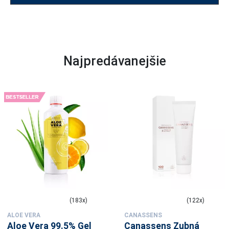
Najpredávanejšie
(183x)
(122x)
ALOE VERA
CANASSENS
Aloe Vera 99.5% Gel
Canassens Zubná