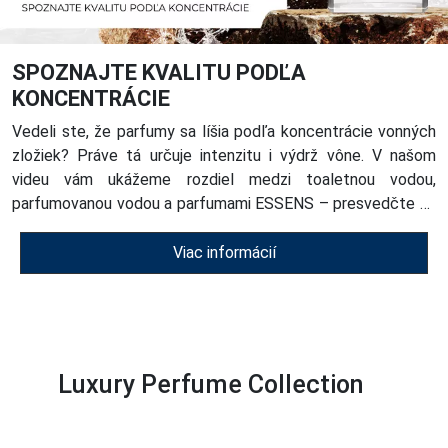
SPOZNAJTE KVALITU PODĽA
KONCENTRÁCIE
Vedeli ste, že parfumy sa líšia podľa koncentrácie vonných
zložiek? Práve tá určuje intenzitu i výdrž vône. V našom
videu vám ukážeme rozdiel medzi toaletnou vodou,
parfumovanou vodou a parfumami ESSENS – presvedčte sa
o ich kvalite sami!
Viac informácií
Luxury Perfume Collection