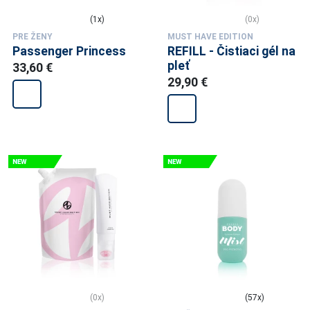
(1x)
(0x)
PRE ŽENY
MUST HAVE EDITION
Passenger Princess
REFILL - Čistiaci gél na
pleť
33,60 €
29,90 €
(0x)
(57x)