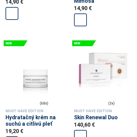
Mimosa
14,90 €
14,90 €
(68x)
(3x)
MUST HAVE EDITION
MUST HAVE EDITION
Hydratačný krém na
Skin Renewal Duo
suchú a citlivú pleť
140,60 €
19,20 €