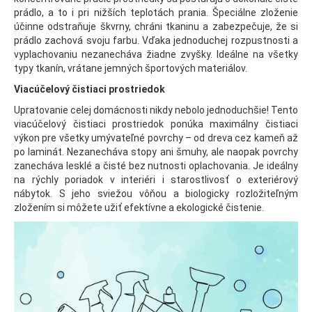
prádlo, a to i pri nižších teplotách prania. Špeciálne zloženie
účinne odstraňuje škvrny, chráni tkaninu a zabezpečuje, že si
prádlo zachová svoju farbu. Vďaka jednoduchej rozpustnosti a
vyplachovaniu nezanecháva žiadne zvyšky. Ideálne na všetky
typy tkanín, vrátane jemných športových materiálov.
Viacúčelový čistiaci prostriedok
Upratovanie celej domácnosti nikdy nebolo jednoduchšie! Tento
viacúčelový čistiaci prostriedok ponúka maximálny čistiaci
výkon pre všetky umývateľné povrchy – od dreva cez kameň až
po laminát. Nezanecháva stopy ani šmuhy, ale naopak povrchy
zanecháva lesklé a čisté bez nutnosti oplachovania. Je ideálny
na rýchly poriadok v interiéri i starostlivosť o exteriérový
nábytok. S jeho sviežou vôňou a biologicky rozložiteľným
zložením si môžete užiť efektívne a ekologické čistenie.