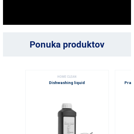
Ponuka produktov
HOME CLEAN
Dishwashing liquid
Prac