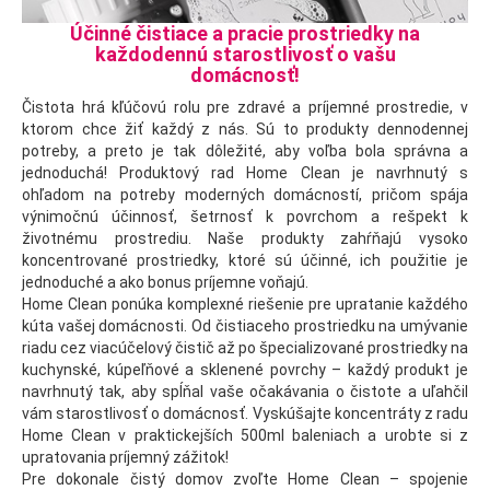
Účinné čistiace a pracie prostriedky na
každodennú starostlivosť o vašu
domácnosť!
Čistota hrá kľúčovú rolu pre zdravé a príjemné prostredie, v
ktorom chce žiť každý z nás. Sú to produkty dennodennej
potreby, a preto je tak dôležité, aby voľba bola správna a
jednoduchá! Produktový rad Home Clean je navrhnutý s
ohľadom na potreby moderných domácností, pričom spája
výnimočnú účinnosť, šetrnosť k povrchom a rešpekt k
životnému prostrediu. Naše produkty zahŕňajú vysoko
koncentrované prostriedky, ktoré sú účinné, ich použitie je
jednoduché a ako bonus príjemne voňajú.
Home Clean ponúka komplexné riešenie pre upratanie každého
kúta vašej domácnosti. Od čistiaceho prostriedku na umývanie
riadu cez viacúčelový čistič až po špecializované prostriedky na
kuchynské, kúpeľňové a sklenené povrchy – každý produkt je
navrhnutý tak, aby spĺňal vaše očakávania o čistote a uľahčil
vám starostlivosť o domácnosť. Vyskúšajte koncentráty z radu
Home Clean v praktickejších 500ml baleniach a urobte si z
upratovania príjemný zážitok!
Pre dokonale čistý domov zvoľte Home Clean – spojenie