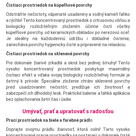
Čistiaci prostriedok na kúpeľňové povrchy
Odstráňte nečistoty, vápenaté usadeniny a vodný kameň ľahko
a rýchlo! Tento koncentrovaný prostriedok s citrusovou vôňou a
biologicky rozložiteľným zložením účinne čistí všetky
kúpeľňové povrchy, od keramických obkladov po nerezovú oceľ.
Je ideálny na každodennú údržbu i dôkladné čistenie,
zanecháva povrchy hygienicky čisté a pripravené na relaxáciu.
Čistiaci prostriedok na sklenené povrchy
Pre dokonale žiarivé zrkadlá a okná bez jedinej šmuhy! Tento
vysoko koncentrovaný prostriedok poskytuje maximálny
čistiaci efekt a vďaka svojej biologicky rozložiteľnej formule je
šetrný k prírode. Špeciálne zloženie chráni sklenené povrchy
pred usadzovaním nečistôt, predlžuje ich životnosť a
zabezpečí ich dlhodobý lesk. Praktické balenie a ľahká aplikácia
bez oplachovania šetrí čas i úsilie.
Umývať, prať a upratovať s radosťou
Prací prostriedok na biele a farebné prádl
o
Doprajte svojmu prádlu žiarivosť, ktorá oslní! Tieto vysoko
koncentrované pracie prostriedky sa postarajú o dokonale čisté