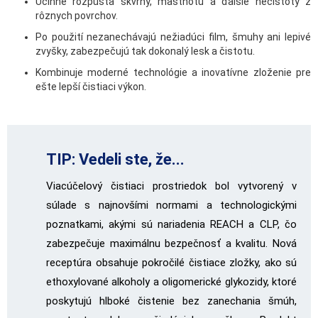
Účinne rozpúšťa škvrny, mastnotu a ďalšie nečistoty z
rôznych povrchov.
Po použití nezanechávajú nežiadúci film, šmuhy ani lepivé
zvyšky, zabezpečujú tak dokonalý lesk a čistotu.
Kombinuje moderné technológie a inovatívne zloženie pre
ešte lepší čistiaci výkon.
TIP: Vedeli ste, že...
Viacúčelový čistiaci prostriedok bol vytvorený v
súlade s najnovšími normami a technologickými
poznatkami, akými sú nariadenia REACH a CLP, čo
zabezpečuje maximálnu bezpečnosť a kvalitu. Nová
receptúra obsahuje pokročilé čistiace zložky, ako sú
ethoxylované alkoholy a oligomerické glykozidy, ktoré
poskytujú hlboké čistenie bez zanechania šmúh,