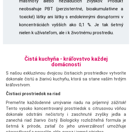
mastnoty alebo nežiadúcich zvyškov. Produkt
neobsahuje PBT (perzistentné, bioakumulatívne a
toxické) látky ani látky s endokrinnými disruptormi v
koncentráciách vyšších ako 0,1 %. Je tak šetrný
nielen k užívateľom, ale i k životnému prostrediu.
Čistá kuchyňa - kráľovstvo každej
domácnosti
S našou exkluzívnou dvojicou čistiacich prostriedkov vytvoríte
dokonale čistú a žiarivú kuchyňu, ktorá sa stane vaším hrdým
kráľovstvom.
Čistiaci prostriedok na riad
Premeňte každodenné umývanie riadu na príjemný zážitok!
Tento vysoko koncentrovaný prostriedok s citrusovou vôňou
dokonale odstráni nečistoty i zaschnuté zvyšky jedla a
zanechá riad žiarivo čistý. Biologicky rozložiteľná formula je
šetrná k prírode, zatiaľ čo jeho univerzálnosť umožňuje
starostlivosť o porcelán, sklo, nerez i jemné striebro.