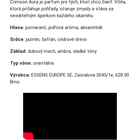
Crimson Aura je parfum pre tých, ktorí chcú žiariť. Vôňa,
ktorá priťahuje pohľady, očaruje zmysly a stáva sa
neviditeľným šperkom každého okamihu.
Hlava:
pomaranč, jedľová aróma, aksamitník
Srdce:
jazmín, šafrán, cédrové drevo
Základ:
dubový mach, ambra, sladké tóny
Typ vône:
orientálna
Výrobca:
ESSENS EUROPE SE, Zaoralova 3045/1e, 628 00
Brno