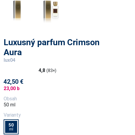
Luxusný parfum Crimson
Aura
lux04
4,8
(83×)
42,50 €
23,00 b
Obsah
50 ml
Varianty
50
ml