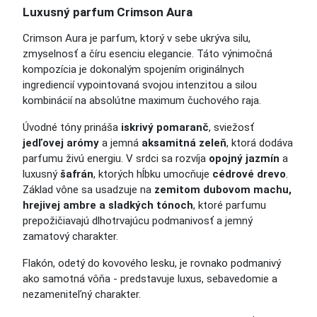
Luxusný parfum Crimson Aura
Crimson Aura je parfum, ktorý v sebe ukrýva silu,
zmyselnosť a číru esenciu elegancie. Táto výnimočná
kompozícia je dokonalým spojením originálnych
ingrediencií vypointovaná svojou intenzitou a silou
kombinácií na absolútne maximum čuchového raja.
Úvodné tóny prináša
iskrivý pomaranč
, sviežosť
jedľovej arómy
a jemná
aksamitná zeleň
, ktorá dodáva
parfumu živú energiu. V srdci sa rozvíja
opojný jazmín
a
luxusný
šafrán
, ktorých hĺbku umocňuje
cédrové drevo
.
Základ vône sa usadzuje na
zemitom dubovom machu,
hrejivej ambre a sladkých tónoch
, ktoré parfumu
prepožičiavajú dlhotrvajúcu podmanivosť a jemný
zamatový charakter.
Flakón, odetý do kovového lesku, je rovnako podmanivý
ako samotná vôňa - predstavuje luxus, sebavedomie a
nezameniteľný charakter.