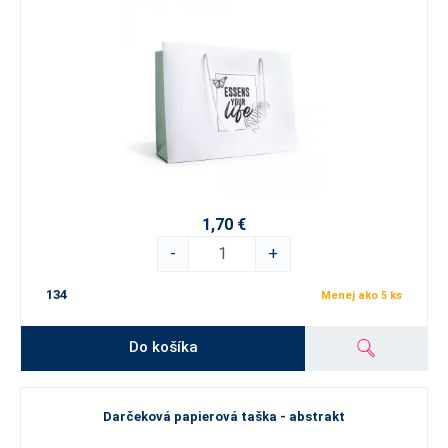
1,70 €
-
+
134
Menej ako 5 ks
Do košíka
Darčeková papierová taška - abstrakt