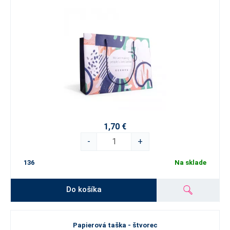
1,70 €
-
+
136
Na sklade
Do košíka
Papierová taška - štvorec