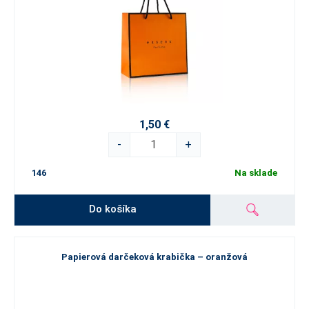
1,50 €
-
+
146
Na sklade
Do košíka
Papierová darčeková krabička – oranžová