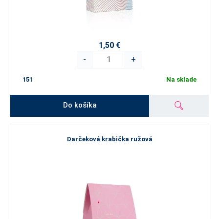
1,50 €
-
+
151
Na sklade
Do košíka
Darčeková krabička ružová