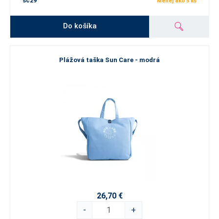
sc29
Menej ako 5 ks
Do košíka
Plážová taška Sun Care - modrá
26,70 €
-
+