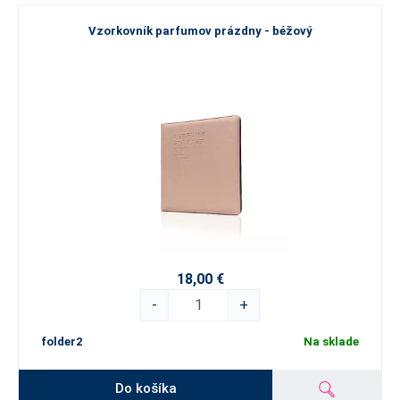
Vzorkovník parfumov prázdny - béžový
18,00 €
-
+
folder2
Na sklade
Do košíka