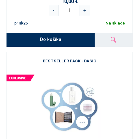
10,00 €
-
+
p1sk26
Na sklade
Do košíka
BESTSELLER PACK - BASIC