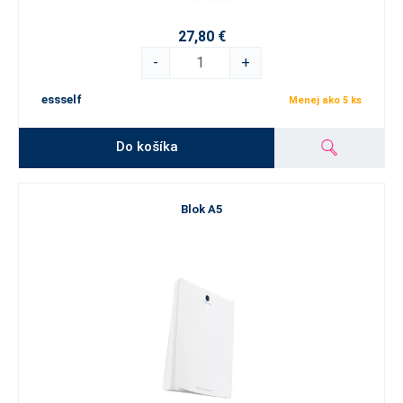
27,80 €
-
+
essself
Menej ako 5 ks
Do košíka
Blok A5