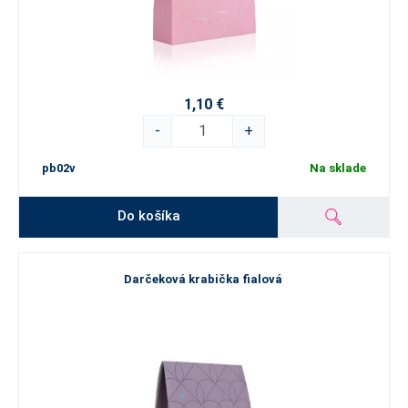
1,10 €
-
+
pb02v
Na sklade
Do košíka
Darčeková krabička fialová