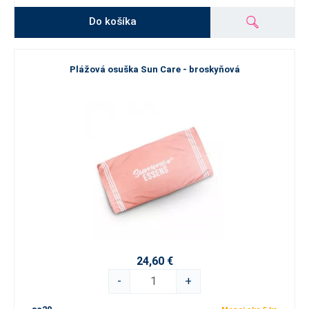
Do košíka
Plážová osuška Sun Care - broskyňová
24,60 €
-
+