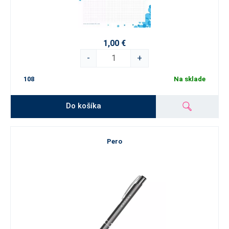
1,00 €
-
+
108
Na sklade
Do košíka
Pero