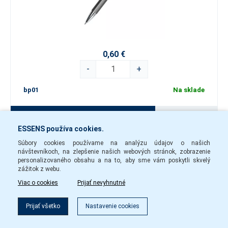
0,60 €
-
+
bp01
Na sklade
Do košíka
ESSENS používa cookies.
Súbory cookies používame na analýzu údajov o našich
návštevníkoch, na zlepšenie našich webových stránok, zobrazenie
Papierová taška malá
personalizovaného obsahu a na to, aby sme vám poskytli skvelý
zážitok z webu.
Viac o cookies
Prijať nevyhnutné
Filter
Prijať všetko
Nastavenie cookies