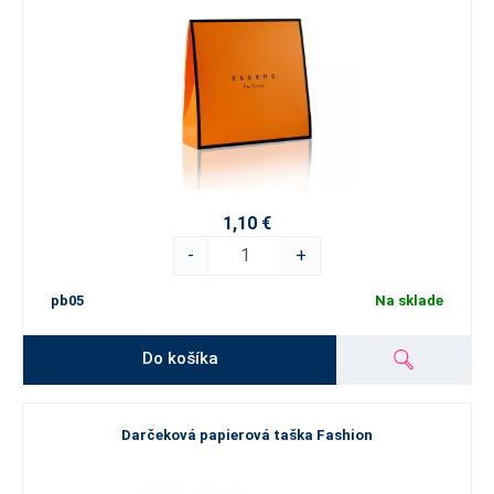
1,10 €
-
+
pb05
Na sklade
Do košíka
Darčeková papierová taška Fashion