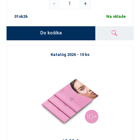
-
+
01sk26
Na sklade
Do košíka
Katalóg 2026 - 10 ks