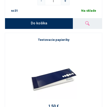
-
+
sc31
Na sklade
Do košíka
Testovacie papieriky
1,50 €