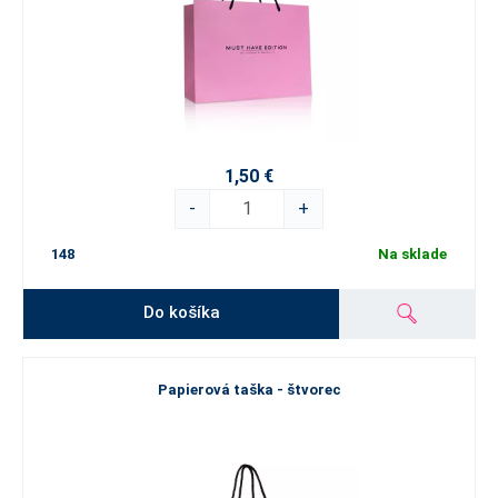
1,50 €
-
+
148
Na sklade
Do košíka
Papierová taška - štvorec