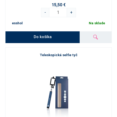
15,50 €
-
+
esshol
Na sklade
Do košíka
Teleskopická selfie tyč