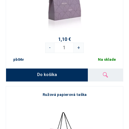
1,10 €
-
+
pb04v
Na sklade
Do košíka
Ružová papierová taška