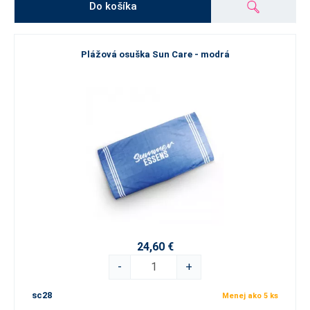
Do košíka
Plážová osuška Sun Care - modrá
24,60 €
-
+
sc28
Menej ako 5 ks