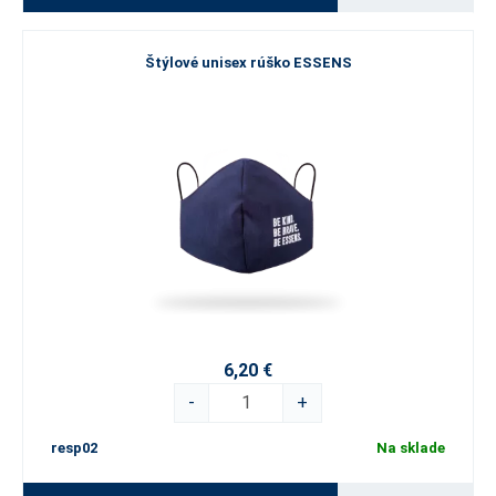
Štýlové unisex rúško ESSENS
6,20 €
-
+
resp02
Na sklade