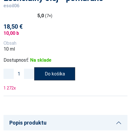
esoil06
5,0
(7×)
18,50 €
10,00 b
Obsah
10 ml
Dostupnosť:
Na sklade
Do košíka
1 272
x
Popis produktu