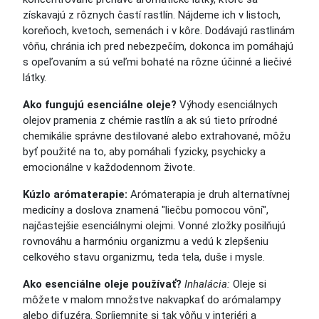
získavajú z rôznych častí rastlín. Nájdeme ich v listoch,
koreňoch, kvetoch, semenách i v kôre. Dodávajú rastlinám
vôňu, chránia ich pred nebezpečím, dokonca im pomáhajú
s opeľovaním a sú veľmi bohaté na rôzne účinné a liečivé
látky.
Ako fungujú esenciálne oleje?
Výhody esenciálnych
olejov pramenia z chémie rastlín a ak sú tieto prírodné
chemikálie správne destilované alebo extrahované, môžu
byť použité na to, aby pomáhali fyzicky, psychicky a
emocionálne v každodennom živote.
Kúzlo arómaterapie:
Arómaterapia je druh alternatívnej
medicíny a doslova znamená "liečbu pomocou vôní",
najčastejšie esenciálnymi olejmi. Vonné zložky posilňujú
rovnováhu a harmóniu organizmu a vedú k zlepšeniu
celkového stavu organizmu, teda tela, duše i mysle.
Ako esenciálne oleje používať?
Inhalácia:
Oleje si
môžete v malom množstve nakvapkať do arómalampy
alebo difuzéra. Spríjemnite si tak vôňu v interiéri a