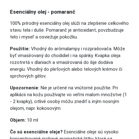
Esenciálny olej - pomaranč
100% prírodný esenciálny olej slúži na zlepšenie celkového
stavu tela i duše. Pomaranč je antioxidant, povzbudzuje
telo i myseľ a osviežuje pokožku.
Použitie:
Vhodný do arómalampy i rozprašovača. Môže
byť vmasírovaný do chodidiel i na spánky. Kvapka oleja
rozotretá v dlaniach a vmasírovaná do šije dodáva
energiu. Vhodný do pleťových alebo telových krémov či
sprchových gélov.
Upozornenie:
Nie je určené na vnútorné použitie. Pri
aplikácii na kožu používajte vo veľmi malom množstve (1
- 2 kvapky), citlivé osoby môžu zriediť s iným nosným
olejom, napr. kokosovým.
Objem:
10 ml
Čo sú esenciálne oleje?
Esenciálne oleje sú vysoko
koncentrované prchavé aromatické látky, ktoré sa