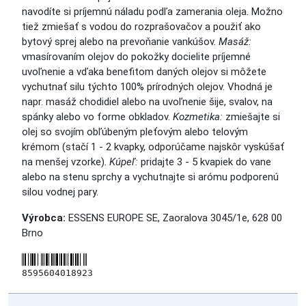
navodíte si príjemnú náladu podľa zamerania oleja. Možno
tiež zmiešať s vodou do rozprašovačov a použiť ako
bytový sprej alebo na prevoňanie vankúšov.
Masáž:
vmasírovaním olejov do pokožky docielite príjemné
uvoľnenie a vďaka benefitom daných olejov si môžete
vychutnať silu týchto 100% prírodných olejov. Vhodná je
napr. masáž chodidiel alebo na uvoľnenie šije, svalov, na
spánky alebo vo forme obkladov.
Kozmetika:
zmiešajte si
olej so svojím obľúbeným pleťovým alebo telovým
krémom (stačí 1 - 2 kvapky, odporúčame najskôr vyskúšať
na menšej vzorke).
Kúpeľ:
pridajte 3 - 5 kvapiek do vane
alebo na stenu sprchy a vychutnajte si arómu podporenú
silou vodnej pary.
Výrobca:
ESSENS EUROPE SE, Zaoralova 3045/1e, 628 00
Brno
8595604018923