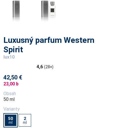
Luxusný parfum Western
Spirit
lux10
4,6
(28×)
42,50 €
23,00 b
Obsah
50 ml
Varianty
50
2
ml
ml