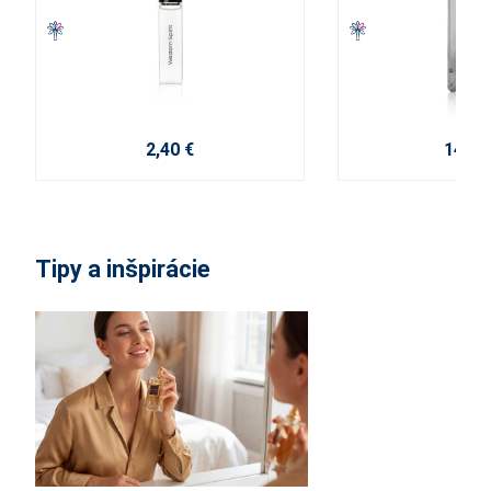
2,40 €
14,30
Tipy a inšpirácie