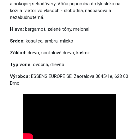
a pokojnej sebadôvery. Vôňa pripomína dotyk slnka na
koži a vietor vo vlasoch - slobodná, nadčasová a
nezabudnuteľná.
Hlava:
bergamot, zelené tóny, melonal
Srdce:
kosatec, ambra, mlieko
Základ:
drevo, santalové drevo, kašmír
Typ vône:
ovocná, drevitá
Výrobca:
ESSENS EUROPE SE, Zaoralova 3045/1e, 628 00
Brno