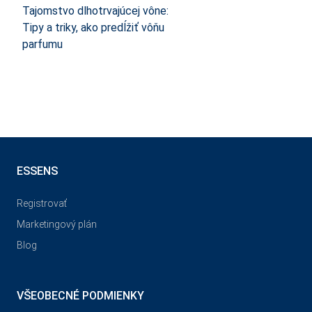
Tajomstvo dlhotrvajúcej vône:
Tipy a triky, ako predĺžiť vôňu
parfumu
ESSENS
Registrovať
Marketingový plán
Blog
VŠEOBECNÉ PODMIENKY