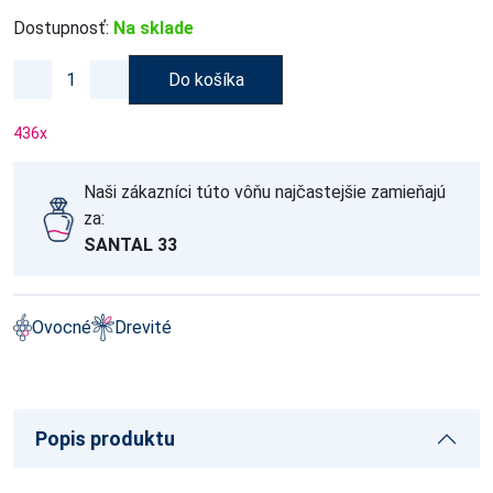
Dostupnosť:
Na sklade
Do košíka
436
x
Naši zákazníci túto vôňu najčastejšie zamieňajú
za:
SANTAL 33
Ovocné
Drevité
Popis produktu