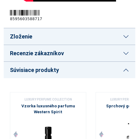
8595603588717
Zloženie
Recenzie zákazníkov
Súvisiace produkty
LUXURY PERFUME COLLECTION
LUXURY PERFUME 
Vzorka luxusného parfumu
Sprchový gél Wes
Western Spirit