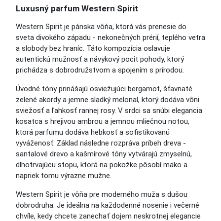
Luxusný parfum Western Spirit
Western Spirit je pánska vôňa, ktorá vás prenesie do
sveta divokého západu - nekonečných prérií, teplého vetra
a slobody bez hraníc. Táto kompozícia oslavuje
autentickú mužnosť a návykový pocit pohody, ktorý
prichádza s dobrodružstvom a spojením s prírodou.
Úvodné tóny prinášajú osviežujúci bergamot, šťavnaté
zelené akordy a jemne sladký melonal, ktorý dodáva vôni
sviežosť a ľahkosť rannej rosy. V srdci sa snúbi elegancia
kosatca s hrejivou ambrou a jemnou mliečnou notou,
ktorá parfumu dodáva hebkosť a sofistikovanú
vyváženosť. Základ následne rozpráva príbeh dreva -
santalové drevo a kašmírové tóny vytvárajú zmyselnú,
dlhotrvajúcu stopu, ktorá na pokožke pôsobí mäko a
napriek tomu výrazne mužne.
Western Spirit je vôňa pre moderného muža s dušou
dobrodruha. Je ideálna na každodenné nosenie i večerné
chvíle, kedy chcete zanechať dojem neskrotnej elegancie