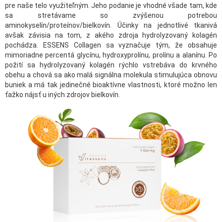
pre naše telo využiteľným. Jeho podanie je vhodné všade tam, kde
sa stretávame so zvýšenou potrebou
aminokyselín/proteínov/bielkovín. Účinky na jednotlivé tkanivá
avšak závisia na tom, z akého zdroja hydrolyzovaný kolagén
pochádza. ESSENS Collagen sa vyznačuje tým, že obsahuje
mimoriadne percentá glycínu, hydroxyprolínu, prolínu a alanínu. Po
požití sa hydrolyzovaný kolagén rýchlo vstrebáva do krvného
obehu a chová sa ako malá signálna molekula stimulujúca obnovu
buniek a má tak jedinečné bioaktívne vlastnosti, ktoré možno len
ťažko nájsť u iných zdrojov bielkovín.