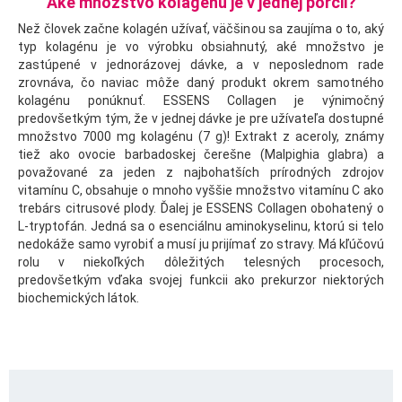
Aké množstvo kolagénu je v jednej porcii?
Než človek začne kolagén užívať, väčšinou sa zaujíma o to, aký
typ kolagénu je vo výrobku obsiahnutý, aké množstvo je
zastúpené v jednorázovej dávke, a v neposlednom rade
zrovnáva, čo naviac môže daný produkt okrem samotného
kolagénu ponúknuť. ESSENS Collagen je výnimočný
predovšetkým tým, že v jednej dávke je pre užívateľa dostupné
množstvo 7000 mg kolagénu (7 g)! Extrakt z aceroly, známy
tiež ako ovocie barbadoskej čerešne (Malpighia glabra) a
považované za jeden z najbohatších prírodných zdrojov
vitamínu C, obsahuje o mnoho vyššie množstvo vitamínu C ako
trebárs citrusové plody. Ďalej je ESSENS Collagen obohatený o
L-tryptofán. Jedná sa o esenciálnu aminokyselinu, ktorú si telo
nedokáže samo vyrobiť a musí ju prijímať zo stravy. Má kľúčovú
rolu v niekoľkých dôležitých telesných procesoch,
predovšetkým vďaka svojej funkcii ako prekurzor niektorých
biochemických látok.