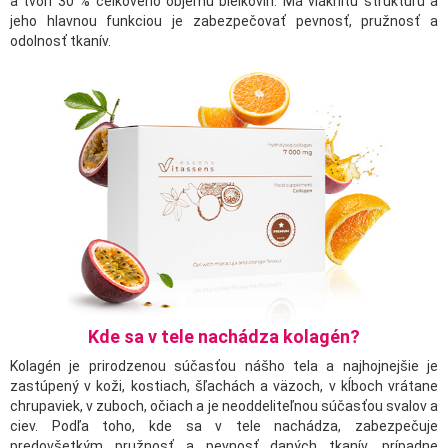
a tvorí 30 % celkového objemu bielkovín. Má vláknitú štruktúru a
jeho hlavnou funkciou je zabezpečovať pevnosť, pružnosť a
odolnosť tkanív.
Kde sa v tele nachádza kolagén?
Kolagén je prirodzenou súčasťou nášho tela a najhojnejšie je
zastúpený v koži, kostiach, šľachách a väzoch, v kĺboch vrátane
chrupaviek, v zuboch, očiach a je neoddeliteľnou súčasťou svalov a
ciev. Podľa toho, kde sa v tele nachádza, zabezpečuje
predovšetkým pružnosť a pevnosť daných tkanív, prípadne