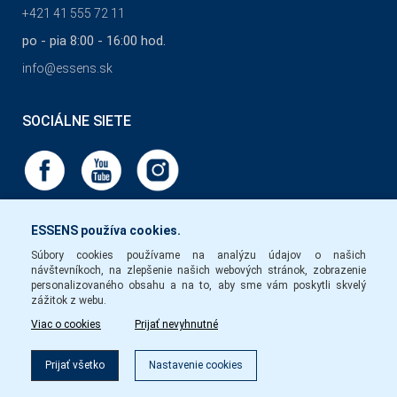
+421 41 555 72 11
po - pia 8:00 - 16:00 hod.
info@essens.sk
SOCIÁLNE SIETE
ESSENS používa cookies.
Súbory cookies používame na analýzu údajov o našich
návštevníkoch, na zlepšenie našich webových stránok, zobrazenie
personalizovaného obsahu a na to, aby sme vám poskytli skvelý
zážitok z webu.
Viac o cookies
Prijať nevyhnutné
Prijať všetko
Nastavenie cookies
Copyright © Essens 2026.