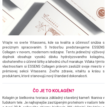
Vitajte vo svete Vitassens, kde sa kvalita a účinnosť snúbia s
precíznym spracovaním. S hrdosťou predstavujeme ESSENS
Collagen v novom, modernom redizajne. Tento jedinečný výživový
doplnok obsahuje vysokú dávku hydrolyzovaného kolagénu,
obohateného o účinné látky a lahodnú chuť marakuje. Vďaka týmto
vlastnostiam si ESSENS Collagen právom zaslúžil svoje miesto v
prémiovej sekcii Vitassens. Zvoľte zdravie, vitalitu a krásu s
produktami, ktoré stanovujú nový štandard dokonalosti.
ČO JE TO KOLAGÉN?
Kolagén je bielkovina tvoriaca základný stavebný kameň tkaniva v
ľudskom tele. Je najhojnejšie zastúpeným proteínom v našom tele