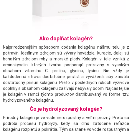
Ako dopĺňať kolagén?
Najprirodzenejším spôsobom dodania kolagénu nášmu telu je z
potravín. Ideálnym zdrojom sú vývary hovädzie, kuracie, ďalej sú
bohatým zdrojom ryby a morské plody. Kolagén v tele vzniká z
aminokyselín, ktorých tvorbu podporujú potraviny s vysokým
obsahom vitamínu C, prolínu, glycínu, lysínu. Nie vždy je
každodenná strava dostatočne pestrá a vyvážená, aby zaistila
dostatočný prísun kolagénu. Preto v posledných rokoch výživové
doplnky s obsahom kolagénu zažívajú nebývalý boom. Najčastejšie
je kolagén v rámci týchto produktov distribuovaný vo forme tzv.
hydrolyzovaného kolagénu.
Čo je hydrolyzovaný kolagén?
Prírodný kolagén je ve vode nerozpustný a veľmi pružný. Preto sa
podrobí procesu hydrolýzy, kedy sa dlho zatočené reťazce
kolagénu rozpletú a pokrátia. Tým sa stane vo vode rozpustným a