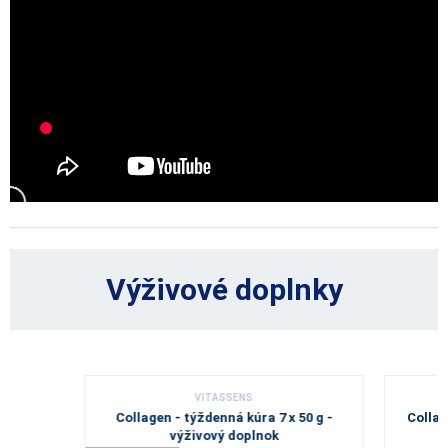
Výživové doplnky
VITASSENS
Collagen - týždenná kúra 7 x 50 g -
Collag
výživový doplnok