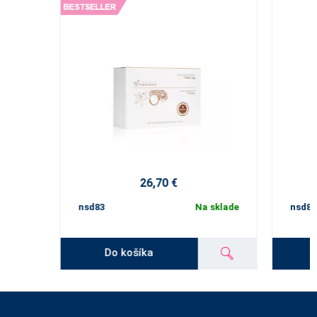
26,70 €
nsd83
Na sklade
nsd84
Do košíka