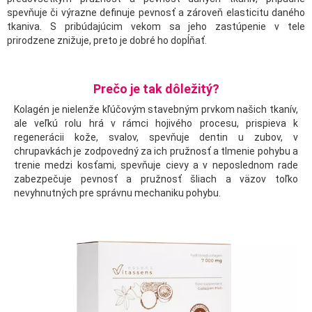
spevňuje či výrazne definuje pevnosť a zároveň elasticitu daného
tkaniva. S pribúdajúcim vekom sa jeho zastúpenie v tele
prirodzene znižuje, preto je dobré ho dopĺňať.
Prečo je tak dôležitý?
Kolagén je nielenže kľúčovým stavebným prvkom našich tkanív,
ale veľkú rolu hrá v rámci hojivého procesu, prispieva k
regenerácii kože, svalov, spevňuje dentin u zubov, v
chrupavkách je zodpovedný za ich pružnosť a tlmenie pohybu a
trenie medzi kosťami, spevňuje cievy a v neposlednom rade
zabezpečuje pevnosť a pružnosť šliach a väzov toľko
nevyhnutných pre správnu mechaniku pohybu.