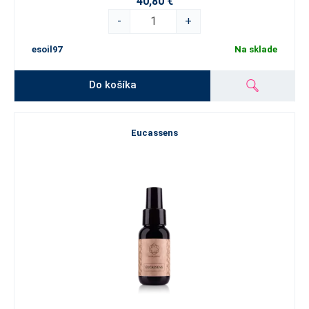
40,80 €
-
+
esoil97
Na sklade
Do košíka
Eucassens