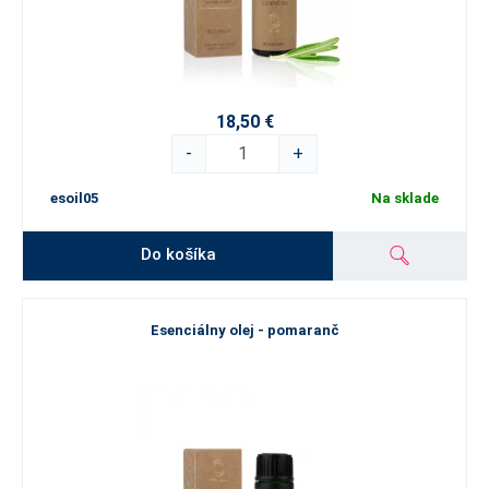
18,50 €
-
+
esoil05
Na sklade
Do košíka
Esenciálny olej - pomaranč