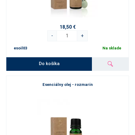
18,50 €
-
+
esoil03
Na sklade
Do košíka
Esenciálny olej - rozmarín