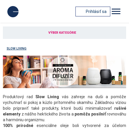
Prihlásiť sa
VÝBER KATEGÓRIE
SLOW LIVING
Produktový rad
Slow Living
vás zahreje na duši a pomôže
vychutnať si pokoj a kúzlo prítomného okamihu. Základnou víziou
bolo pripraviť také produkty, ktoré budú minimalizovať
rušivé
elementy
z nášho hektického života a
pomôžu posilniť
rovnováhu
a harmóniu organizmu.
100% prírodné
esenciálne oleje boli vytvorené za účelom