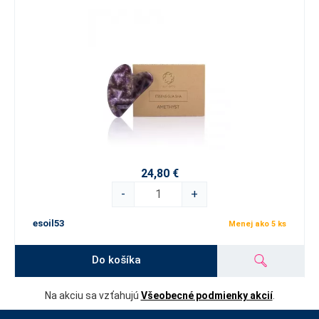
24,80 €
-
+
esoil53
Menej ako 5 ks
Do košíka
Na akciu sa vzťahujú
Všeobecné podmienky akcií
.