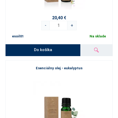
20,40 €
-
+
esoil01
Na sklade
Do košíka
Esenciálny olej - eukalyptus