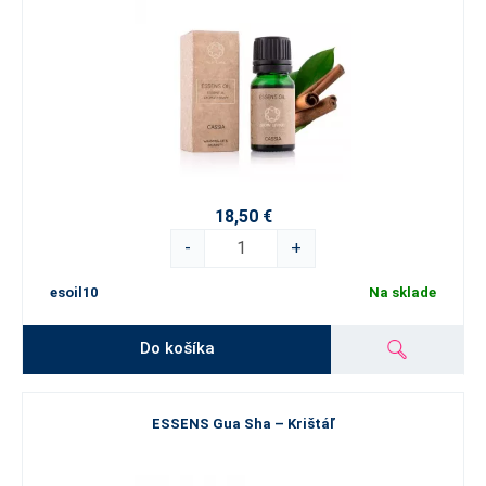
18,50 €
-
+
esoil10
Na sklade
Do košíka
ESSENS Gua Sha – Krištáľ