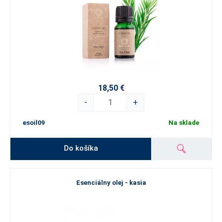
18,50 €
-
+
esoil09
Na sklade
Do košíka
Esenciálny olej - kasia