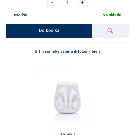
-
+
esoil96
Na sklade
Do košíka
Ultrasonický aróma difuzér - biely