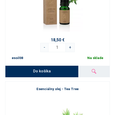
18,50 €
-
+
esoil08
Na sklade
Do košíka
Esenciálny olej - Tea Tree