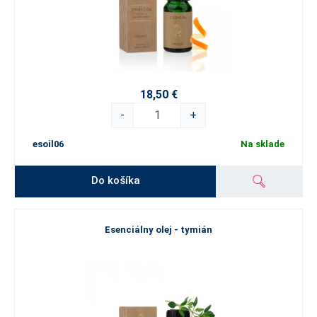
18,50 €
-
+
esoil06
Na sklade
Do košíka
Esenciálny olej - tymián