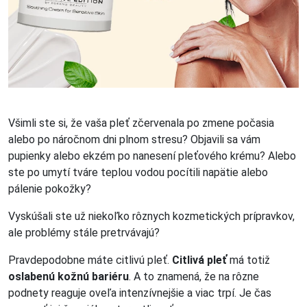
Všimli ste si, že vaša pleť zčervenala po zmene počasia
alebo po náročnom dni plnom stresu? Objavili sa vám
pupienky alebo ekzém po nanesení pleťového krému? Alebo
ste po umytí tváre teplou vodou pocítili napätie alebo
pálenie pokožky?
Vyskúšali ste už niekoľko rôznych kozmetických prípravkov,
ale problémy stále pretrvávajú?
Pravdepodobne máte citlivú pleť.
Citlivá pleť
má totiž
oslabenú kožnú bariéru
. A to znamená, že na rôzne
podnety reaguje oveľa intenzívnejšie a viac trpí. Je čas