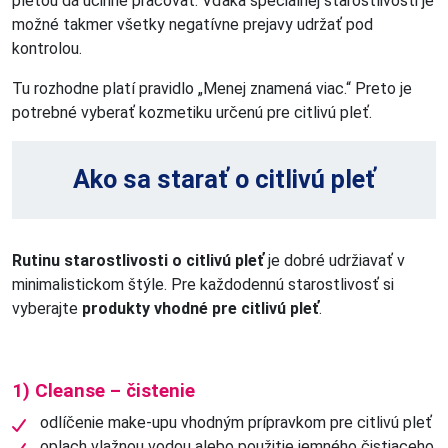
pleťou dá účinne pracovať. Vďaka špeciálnej starostlivosti je
možné takmer všetky negatívne prejavy udržať pod
kontrolou.
Tu rozhodne platí pravidlo „Menej znamená viac.“ Preto je
potrebné vyberať kozmetiku určenú pre citlivú pleť.
Ako sa starať o citlivú pleť
Rutinu starostlivosti o citlivú pleť
je dobré udržiavať v
minimalistickom štýle. Pre každodennú starostlivosť si
vyberajte
produkty vhodné pre citlivú pleť
.
1) Cleanse – čistenie
odlíčenie make-upu vhodným prípravkom pre citlivú pleť
oplach vlažnou vodou alebo použitie jemného čistiaceho