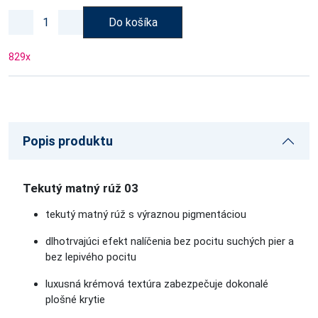
Do košíka
829
x
Popis produktu
Tekutý matný rúž 03
tekutý matný rúž s výraznou pigmentáciou
dlhotrvajúci efekt nalíčenia bez pocitu suchých pier a
bez lepivého pocitu
luxusná krémová textúra zabezpečuje dokonalé
plošné krytie