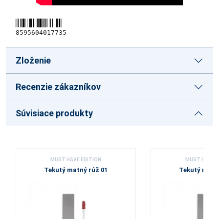
8595604017735
Zloženie
Recenzie zákazníkov
Súvisiace produkty
MUST HAVE EDITION
MUST HAVE E
Tekutý matný rúž 01
Tekutý matn