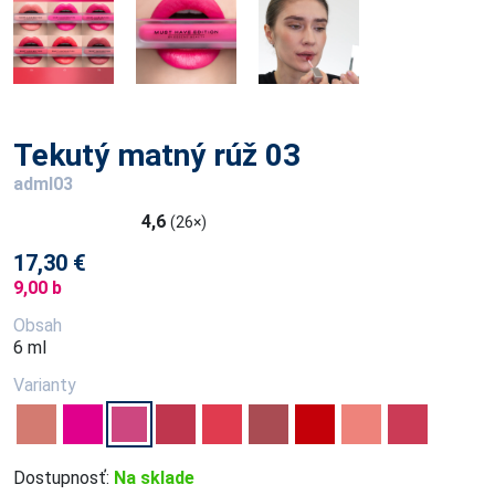
Tekutý matný rúž 03
adml03
4,6
(26×)
17,30 €
9,00 b
Obsah
6 ml
Varianty
Dostupnosť:
Na sklade