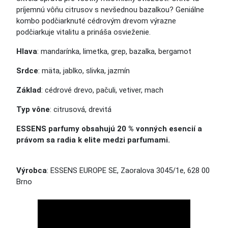
príjemnú vôňu citrusov s nevšednou bazalkou? Geniálne
kombo podčiarknuté cédrovým drevom výrazne
podčiarkuje vitalitu a prináša osvieženie.
Hlava
: mandarínka, limetka, grep, bazalka, bergamot
Srdce
: mäta, jablko, slivka, jazmín
Základ
: cédrové drevo, pačuli, vetiver, mach
Typ vône
: citrusová, drevitá
ESSENS parfumy obsahujú 20 % vonných esencií a
právom sa radia k elite medzi parfumami.
Výrobca
: ESSENS EUROPE SE, Zaoralova 3045/1e, 628 00
Brno