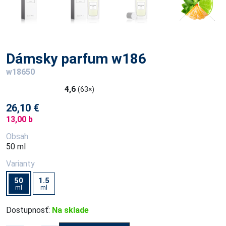
Dámsky parfum w186
w18650
4,6
(63×)
26,10 €
13,00 b
Obsah
50 ml
Varianty
50
1.5
ml
ml
Dostupnosť:
Na sklade