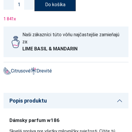
Do košíka
1 841
x
Naši zákazníci túto vôňu najčastejšie zamieňajú
za:
LIME BASIL & MANDARIN
Citrusové
Drevité
Popis produktu
Dámsky parfum w186
Skvelá správa pre všetky milovníčky sviežosti. Cítite tú