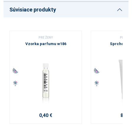
Súvisiace produkty
PRE ŽENY
PRE ŽE
Vzorka parfumu w186
Sprchový g
0,40 €
8,60 