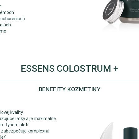
y
blémoch
 ochoreniach
kciách
éme
ESSENS COLOSTRUM +
BENEFITY KOZMETIKY
ovej kvality
žujúce látky a je maximálne
ým typom pleti
 zabezpečuje komplexnú
leť