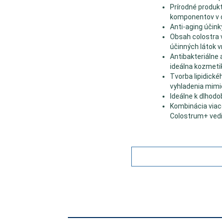
Prírodné produk
komponentov v
Anti-aging účin
Obsah colostra 
účinných látok 
Antibakteriálne 
ideálna kozmetik
Tvorba lipidické
vyhladenia mimi
Ideálne k dlhod
Kombinácia viac
Colostrum+ vedi