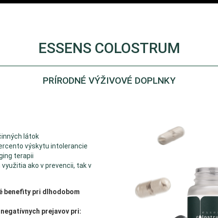
ESSENS COLOSTRUM
PRÍRODNÉ VÝŽIVOVÉ DOPLNKY
inných látok
rcento výskytu intolerancie
ging terapii
využitia ako v prevencii, tak v
 benefity pri dlhodobom
 negatívnych prejavov pri: