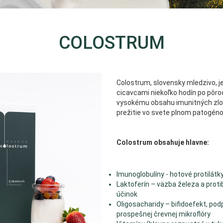
COLOSTRUM
Colostrum, slovensky mledzivo, j
cicavcami niekoľko hodín po pôro
vysokému obsahu imunitných zlo
prežitie vo svete plnom patogéno
Colostrum obsahuje hlavne:
Imunoglobulíny - hotové protilátk
Laktoferín – väzba železa a proti
účinok
Oligosacharidy – bifidoefekt, pod
prospešnej črevnej mikroflóry