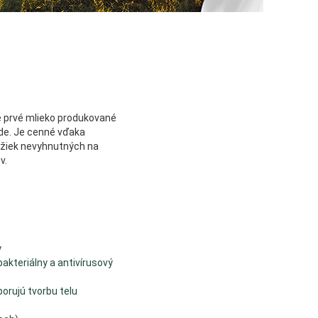
e prvé mlieko produkované
de. Je cenné vďaka
žiek nevyhnutných na
v.
y
bakteriálny a antivírusový
porujú tvorbu telu