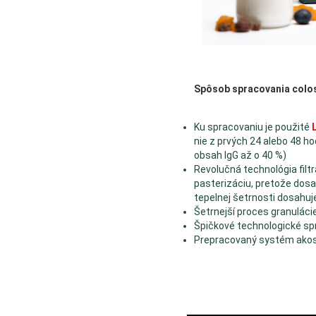
Spôsob spracovania colos
Ku spracovaniu je použité
nie z prvých 24 alebo 48 ho
obsah IgG až o 40 %)
Revolučná technológia filtrá
pasterizáciu, pretože dosa
tepelnej šetrnosti dosahuj
Šetrnejší proces granuláci
Špičkové technologické sp
Prepracovaný systém akost