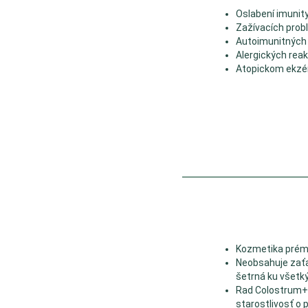
Oslabení imunit
Zažívacích pro
Autoimunitných
Alergických rea
Atopickom ekz
Kozmetika prémi
Neobsahuje zaťa
šetrná ku všetk
Rad Colostrum+
starostlivosť o p