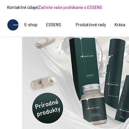
Kontaktné údaje
|
Začnite vaše podnikanie s ESSENS
E-shop
ESSENS
Produktové rady
Krása