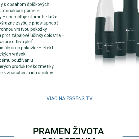
ty s obsahom špičkových
 optimálnom pomere
ky – spomaľuje starnutie kože
výrazne zvyšuje priestupnosť
vrchnou vrstvou pokožky
a protizápalové účinky colostra –
a pre citlivú pleť
ho filmu na pokožke – efekt
ckých vrások
obému používaniu
erých produktov kozmetiky
e k znásobeniu ich účinkov
VIAC NA ESSENS TV
PRAMEN ŽIVOTA