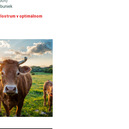
och)
 buniek
olostrum v optimálnom