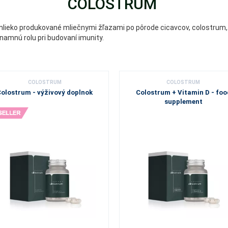
COLOSTRUM
vé mlieko produkované mliečnymi žľazami po pôrode cicavcov, colostru
znamnú rolu pri budovaní imunity.
COLOSTRUM
COLOSTRUM
olostrum - výživový doplnok
Colostrum + Vitamin D - foo
supplement