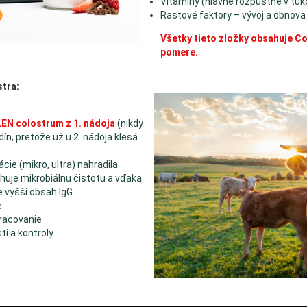
Vitamíny (hlavne rozpustné v tuk
Rastové faktory – vývoj a obnova
Všetky tieto zložky obsahuje C
pomere.
tra:
LEN colostrum z 1. nádoja
(nikdy
dín, pretože už u 2. nádoja klesá
cie (mikro, ultra) nahradila
huje mikrobiálnu čistotu a vďaka
e vyšší obsah IgG
e
racovanie
i a kontroly