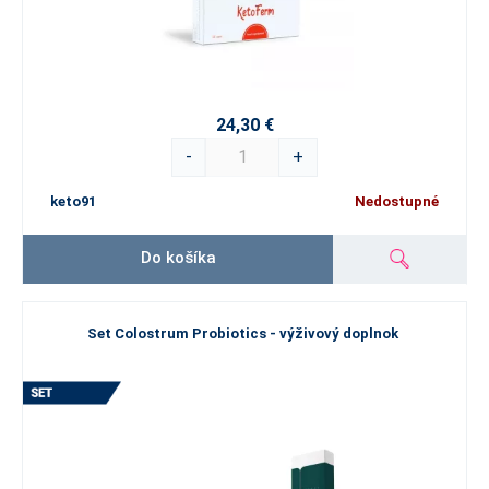
24,30 €
-
+
keto91
Nedostupné
Do košíka
Set Colostrum Probiotics - výživový doplnok