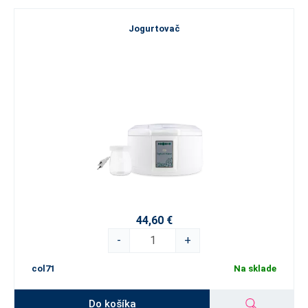
Jogurtovač
44,60 €
-
+
col71
Na sklade
Do košíka