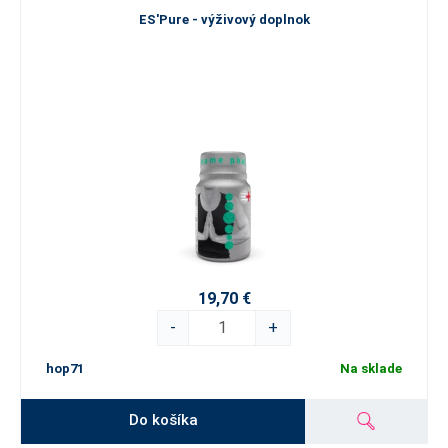
ES'Pure - výživový doplnok
19,70 €
-
+
hop71
Na sklade
Do košíka