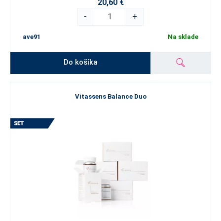
20,60 €
-
+
ave91
Na sklade
Do košíka
Vitassens Balance Duo