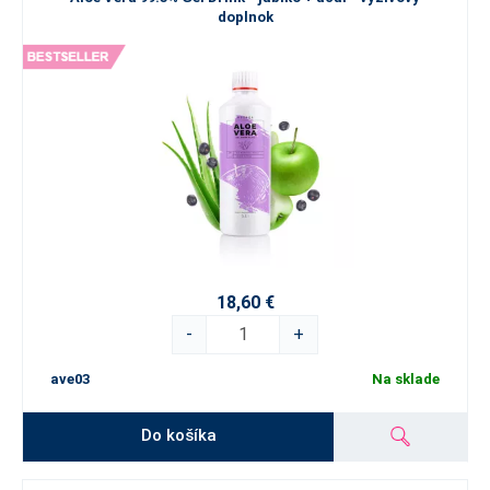
doplnok
18,60 €
-
+
ave03
Na sklade
Do košíka