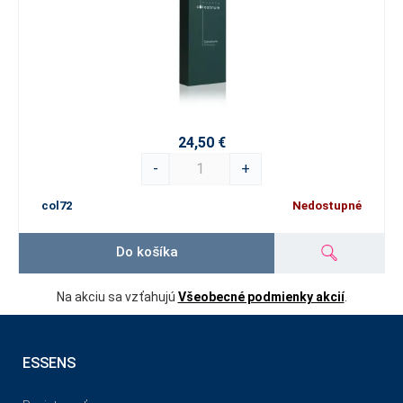
24,50 €
-
+
col72
Nedostupné
Do košíka
Na akciu sa vzťahujú
Všeobecné podmienky akcií
.
ESSENS