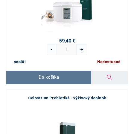
59,40 €
-
+
scol01
Nedostupné
Do košíka
Colostrum Probiotiká - výživový doplnok