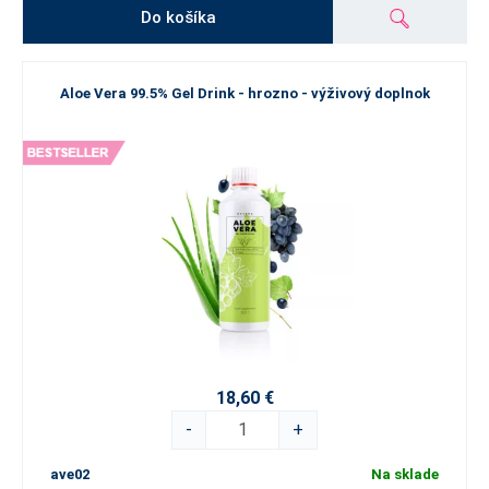
Do košíka
Aloe Vera 99.5% Gel Drink - hrozno - výživový doplnok
18,60 €
-
+
ave02
Na sklade