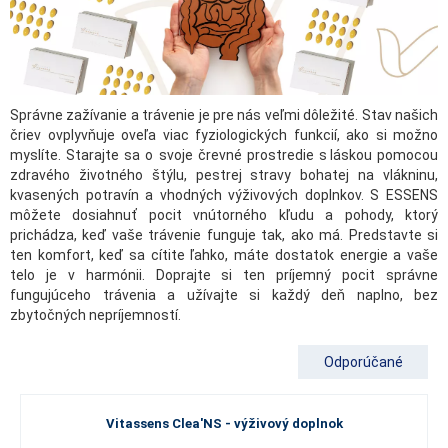
Správne zažívanie a trávenie je pre nás veľmi dôležité. Stav našich
čriev ovplyvňuje oveľa viac fyziologických funkcií, ako si možno
myslíte. Starajte sa o svoje črevné prostredie s láskou pomocou
zdravého životného štýlu, pestrej stravy bohatej na vlákninu,
kvasených potravín a vhodných výživových doplnkov. S ESSENS
môžete dosiahnuť pocit vnútorného kľudu a pohody, ktorý
prichádza, keď vaše trávenie funguje tak, ako má. Predstavte si
ten komfort, keď sa cítite ľahko, máte dostatok energie a vaše
telo je v harmónii. Doprajte si ten príjemný pocit správne
fungujúceho trávenia a užívajte si každý deň naplno, bez
zbytočných nepríjemností.
Odporúčané
Vitassens Clea'NS - výživový doplnok