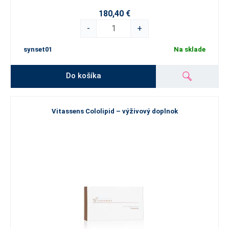
180,40 €
-
+
synset01
Na sklade
Do košíka
Vitassens Cololipid – výživový doplnok