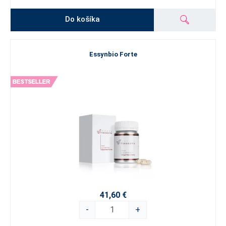
Do košíka
Essynbio Forte
41,60 €
-
+