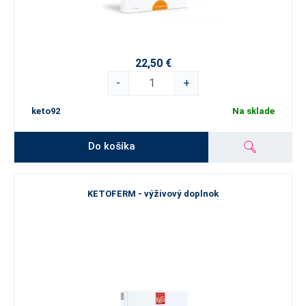
22,50 €
-
+
keto92
Na sklade
Do košíka
KETOFERM - výživový doplnok