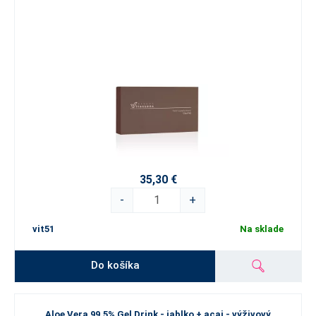
35,30 €
-
+
vit51
Na sklade
Do košíka
Aloe Vera 99.5% Gel Drink - jablko + acai - výživový