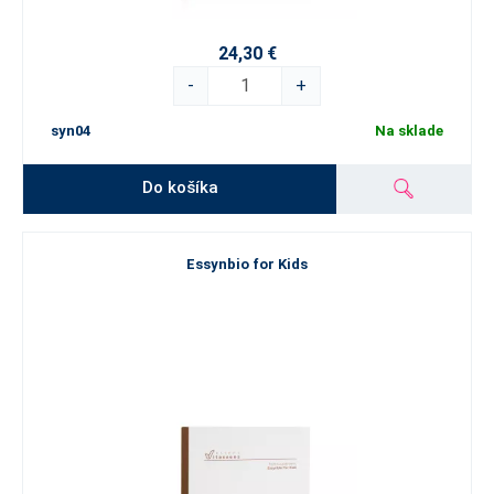
24,30 €
-
+
syn04
Na sklade
Do košíka
Essynbio for Kids