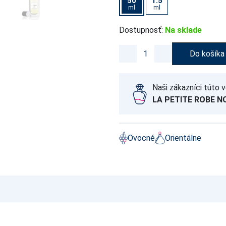
50
1.5
ml
ml
Dostupnosť:
Na sklade
Do košíka
Naši zákazníci túto v
LA PETITE ROBE N
Ovocné
Orientálne