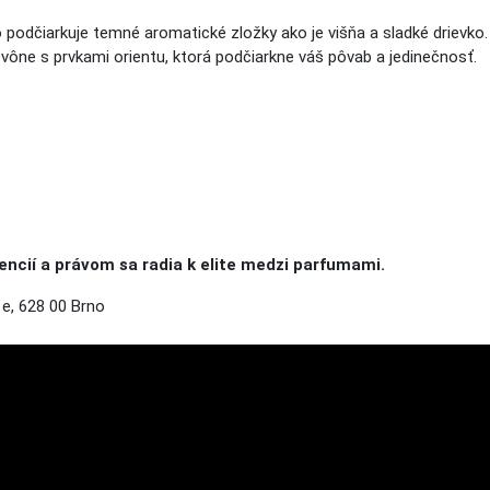
o podčiarkuje temné aromatické zložky ako je višňa a sladké drievk
 vône s prvkami orientu, ktorá podčiarkne váš pôvab a jedinečnosť.
cií a právom sa radia k elite medzi parfumami.
e, 628 00 Brno