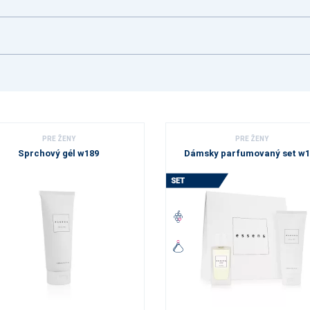
PRE ŽENY
PRE ŽENY
Sprchový gél w189
Dámsky parfumovaný set w1