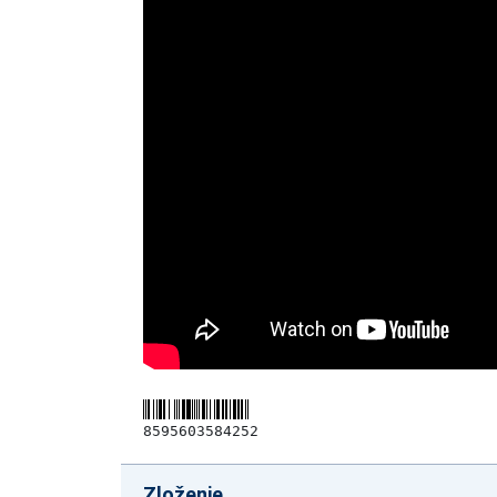
8595603584252
Zloženie