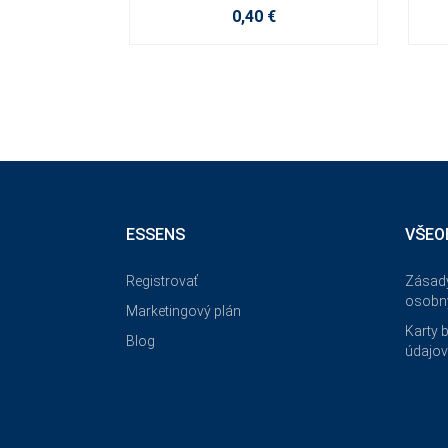
0,40 €
ESSENS
VŠEO
Registrovať
Zásad
osobn
Marketingový plán
Karty 
Blog
údajo