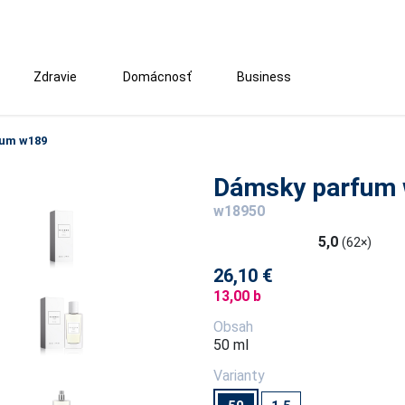
Zdravie
Domácnosť
Business
um w189
Dámsky parfum
w18950
5,0
(62×)
26,10 €
13,00 b
Obsah
50 ml
Varianty