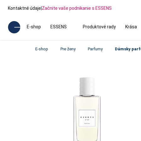
Kontaktné údaje
|
Začnite vaše podnikanie s ESSENS
E-shop
ESSENS
Produktové rady
Krása
E-shop
Pre ženy
Parfumy
Dámsky parf