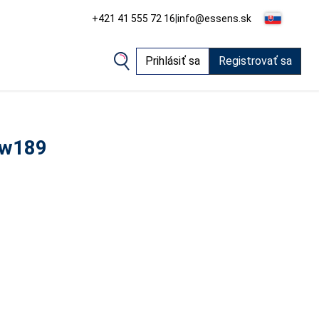
+421 41 555 72 16
|
info@essens.sk
Prihlásiť sa
Registrovať sa
 w189