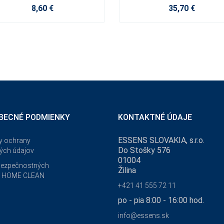
8,60 €
35,70 €
BECNÉ PODMIENKY
KONTAKTNÉ ÚDAJE
ESSENS SLOVAKIA, s.r.o.
y ochrany
Do Stošky 576
ých údajov
01004
bezpečnostných
Žilina
v HOME CLEAN
+421 41 555 72 11
po - pia 8:00 - 16:00 hod.
info@essens.sk