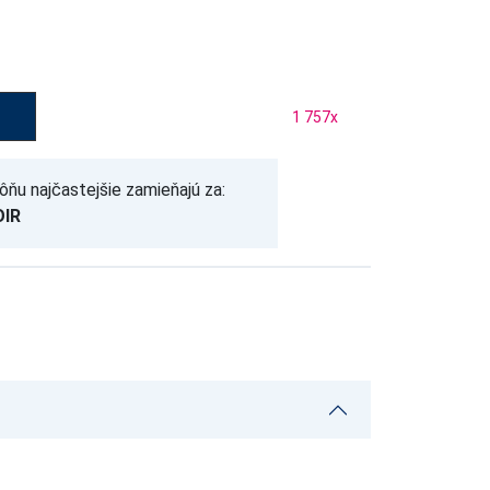
1 757
x
ôňu najčastejšie zamieňajú za:
OIR