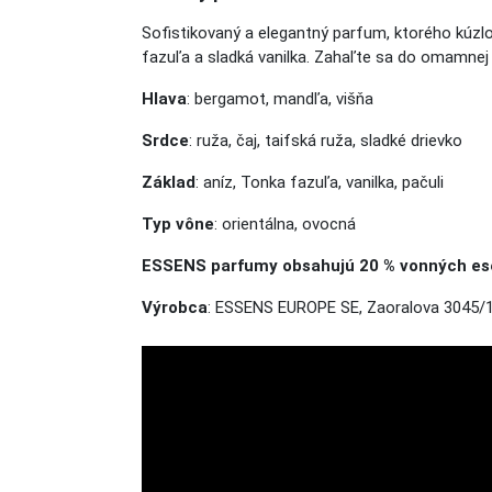
Sofistikovaný a elegantný parfum, ktorého kúzl
fazuľa a sladká vanilka. Zahaľte sa do omamnej
Hlava
: bergamot, mandľa, višňa
Srdce
: ruža, čaj, taifská ruža, sladké drievko
Základ
: aníz, Tonka fazuľa, vanilka, pačuli
Typ vône
: orientálna, ovocná
ESSENS parfumy obsahujú 20 % vonných esen
Výrobca
: ESSENS EUROPE SE, Zaoralova 3045/1