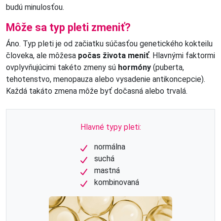
budú minulosťou.
Môže sa typ pleti zmeniť?
Áno. Typ pleti je od začiatku súčasťou genetického kokteilu
človeka, ale môže
sa
počas života meniť
. Hlavnými faktormi
ovplyvňujúcimi takéto zmeny sú
hormóny
(puberta,
tehotenstvo, menopauza alebo vysadenie antikoncepcie).
Každá takáto zmena môže byť dočasná alebo trvalá.
Hlavné typy pleti:
normálna
suchá
mastná
kombinovaná