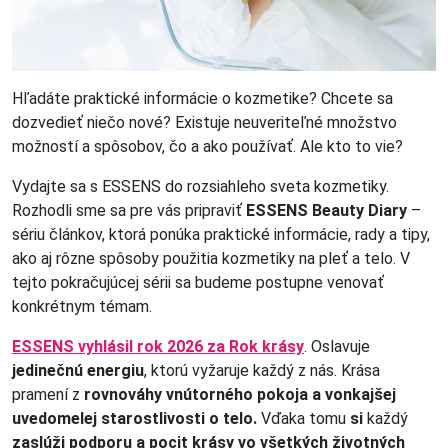
Hľadáte praktické informácie o kozmetike? Chcete sa
dozvedieť niečo nové? Existuje neuveriteľné množstvo
možností a spôsobov, čo a ako používať. Ale kto to vie?
Vydajte sa s ESSENS do rozsiahleho sveta kozmetiky.
Rozhodli sme sa pre vás pripraviť
ESSENS Beauty Diary
–
sériu článkov, ktorá ponúka praktické informácie, rady a tipy,
ako aj rôzne spôsoby použitia kozmetiky na pleť a telo. V
tejto pokračujúcej sérii sa budeme postupne venovať
konkrétnym témam.
ESSENS vyhlásil rok 2026 za Rok krásy
. Oslavuje
jedinečnú energiu
, ktorú vyžaruje každý z nás. Krása
pramení z
rovnováhy vnútorného pokoja a vonkajšej
uvedomelej starostlivosti o telo.
Vďaka tomu
si
každý
zaslúži podporu a pocit krásy vo všetkých životných