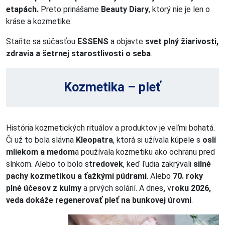
etapách.
Preto prinášame
Beauty Diary
, ktorý nie je len o
kráse a kozmetike.
Staňte sa súčasťou
ESSENS
a objavte
svet plný žiarivosti,
zdravia a šetrnej starostlivosti o seba
.
Kozmetika – pleť
História kozmetických rituálov a produktov je veľmi bohatá.
Či už to bola slávna
Kleopatra
, ktorá si užívala kúpele s
oslí
mliekom a medom
a používala kozmetiku ako ochranu pred
slnkom. Alebo to bolo st
redovek
, keď ľudia zakrývali
silné
pachy kozmetikou a ťažkými púdrami
. Alebo
70. roky
plné účesov z kulmy
a prvých solárií. A dnes
,
v
roku 2026,
veda dokáže regenerovať pleť na bunkovej úrovni
.