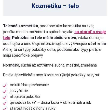
Kozmetika – telo
Telesná kozmetika
, podobne ako kozmetika na tvár,
ponúka mnoho možností a spôsobov, ako
sa starať o svoje
telo
.
Pokožka na tele má hrubšiu vrstvu
, vďaka čomu je
odolnejšia a umožňuje intenzívnejšie a výživnejšie
ošetrenia
.
Ale aj tu sa typy pokožky delia, podobne ako typy pleti, a
majú špecifické prejavy.
Normálna, suchá až extrémne suchá, mastná, zmiešaná
Ďalšie špecifické stavy, ktoré sa týkajú pokožky tela, sú:
celulitída/spevňovanie
jazvy/strie
atopická pokožka
„jahodová koža“ – drsná koža v oblasti nôh a rúk
starostlivosť o nohy a ruky