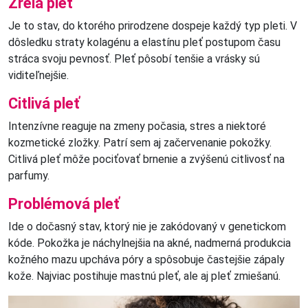
Zrelá pleť
Je to stav, do ktorého prirodzene dospeje každý typ pleti. V
dôsledku straty kolagénu a elastínu pleť postupom času
stráca svoju pevnosť. Pleť pôsobí tenšie a vrásky sú
viditeľnejšie.
Citlivá pleť
Intenzívne reaguje na zmeny počasia, stres a niektoré
kozmetické zložky. Patrí sem aj začervenanie pokožky.
Citlivá pleť môže pociťovať brnenie a zvýšenú citlivosť na
parfumy.
Problémová pleť
Ide o dočasný stav, ktorý nie je zakódovaný v genetickom
kóde. Pokožka je náchylnejšia na akné, nadmerná produkcia
kožného mazu upcháva póry a spôsobuje častejšie zápaly
kože. Najviac postihuje mastnú pleť, ale aj pleť zmiešanú.