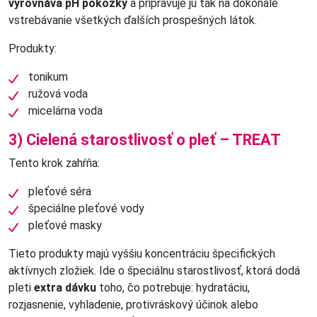
vyrovnáva pH pokožky
a pripravuje ju tak na dokonalé
vstrebávanie všetkých ďalších prospešných látok.
Produkty:
tonikum
ružová voda
micelárna voda
3) Cielená starostlivosť o pleť – TREAT
Tento krok zahŕňa:
pleťové séra
špeciálne pleťové vody
pleťové masky
Tieto produkty majú vyššiu koncentráciu špecifických
aktívnych zložiek. Ide o špeciálnu starostlivosť, ktorá dodá
pleti
extra dávku
toho, čo potrebuje: hydratáciu,
rozjasnenie, vyhladenie, protivráskový účinok alebo