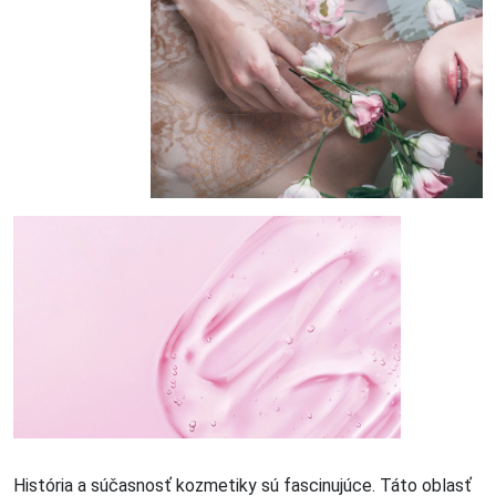
História a súčasnosť kozmetiky sú fascinujúce. Táto oblasť