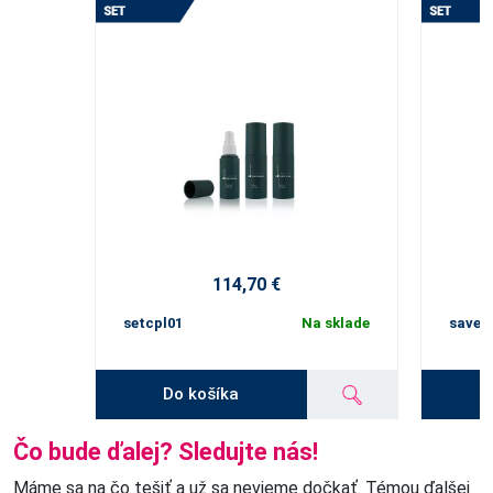
114,70 €
setcpl01
Na sklade
save0
Do košíka
Čo bude ďalej? Sledujte nás!
Máme sa na čo tešiť a už sa nevieme dočkať. Témou ďalšej