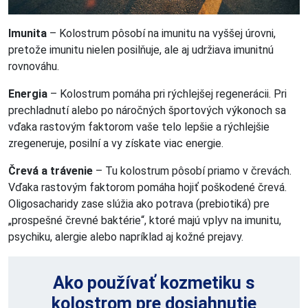
Imunita
– Kolostrum pôsobí na imunitu na vyššej úrovni,
pretože imunitu nielen posilňuje, ale aj udržiava imunitnú
rovnováhu.
Energia
– Kolostrum pomáha pri rýchlejšej regenerácii. Pri
prechladnutí alebo po náročných športových výkonoch sa
vďaka rastovým faktorom vaše telo lepšie a rýchlejšie
zregeneruje, posilní a vy získate viac energie.
Črevá a trávenie
– Tu kolostrum pôsobí priamo v črevách.
Vďaka rastovým faktorom pomáha hojiť poškodené črevá.
Oligosacharidy zase slúžia ako potrava (prebiotiká) pre
„prospešné črevné baktérie“, ktoré majú vplyv na imunitu,
psychiku, alergie alebo napríklad aj kožné prejavy.
Ako používať kozmetiku s
kolostrom pre dosiahnutie