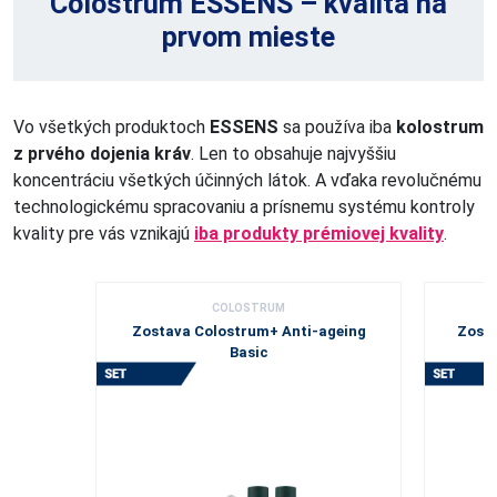
Colostrum ESSENS – kvalita na
prvom mieste
Vo všetkých produktoch
ESSENS
sa používa iba
kolostrum
z prvého dojenia kráv
. Len to obsahuje najvyššiu
koncentráciu všetkých účinných látok. A vďaka revolučnému
technologickému spracovaniu a prísnemu systému kontroly
kvality pre vás vznikajú
iba produkty prémiovej kvality
.
COLOSTRUM
Zostava Colostrum+ Anti-ageing
Zosta
Basic