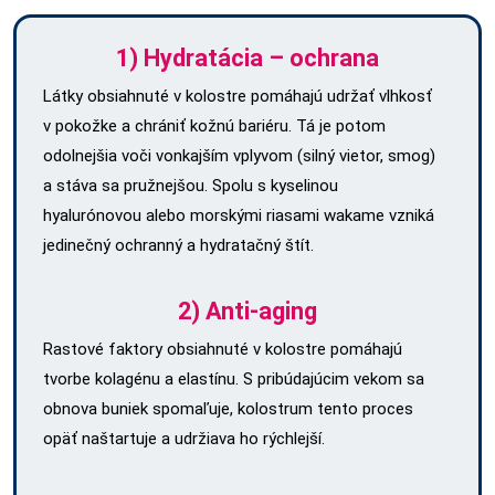
1) Hydratácia – ochrana
Látky obsiahnuté v kolostre pomáhajú udržať vlhkosť
v pokožke a chrániť kožnú bariéru. Tá je potom
odolnejšia voči vonkajším vplyvom (silný vietor, smog)
a stáva sa pružnejšou. Spolu s kyselinou
hyalurónovou alebo morskými riasami wakame vzniká
jedinečný ochranný a hydratačný štít.
2) Anti-aging
Rastové faktory obsiahnuté v kolostre pomáhajú
tvorbe kolagénu a elastínu. S pribúdajúcim vekom sa
obnova buniek spomaľuje, kolostrum tento proces
opäť naštartuje a udržiava ho rýchlejší.