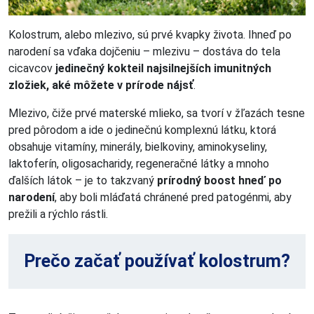
Kolostrum, alebo mlezivo, sú prvé kvapky života. Ihneď po
narodení sa vďaka dojčeniu – mlezivu – dostáva do tela
cicavcov
jedinečný kokteil najsilnejších imunitných
zložiek, aké môžete v prírode nájsť
.
Mlezivo, čiže prvé materské mlieko, sa tvorí v žľazách tesne
pred pôrodom a ide o jedinečnú komplexnú látku, ktorá
obsahuje vitamíny, minerály, bielkoviny, aminokyseliny,
laktoferín, oligosacharidy, regeneračné látky a mnoho
ďalších látok – je to takzvaný
prírodný boost hneď po
narodení
, aby boli mláďatá chránené pred patogénmi, aby
prežili a rýchlo rástli.
Prečo začať používať kolostrum?