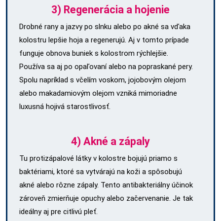
3) Regenerácia a hojenie
Drobné rany a jazvy po slnku alebo po akné sa vďaka
kolostru lepšie hoja a regenerujú. Aj v tomto prípade
funguje obnova buniek s kolostrom rýchlejšie.
Používa sa aj po opaľovaní alebo na popraskané pery.
Spolu napríklad s včelím voskom, jojobovým olejom
alebo makadamiovým olejom vzniká mimoriadne
luxusná hojivá starostlivosť.
4) Akné a zápaly
Tu protizápalové látky v kolostre bojujú priamo s
baktériami, ktoré sa vytvárajú na koži a spôsobujú
akné alebo rôzne zápaly. Tento antibakteriálny účinok
zároveň zmierňuje opuchy alebo začervenanie. Je tak
ideálny aj pre citlivú pleť.