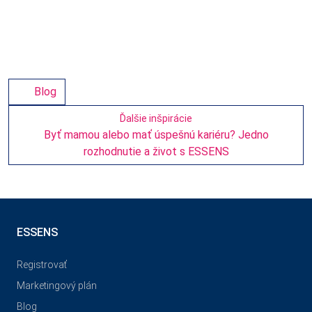
Blog
Ďalšie inšpirácie
Byť mamou alebo mať úspešnú kariéru? Jedno
rozhodnutie a život s ESSENS
ESSENS
Registrovať
Marketingový plán
Blog