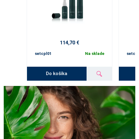
114,70 €
setcpl01
Na sklade
setcp
Do košíka