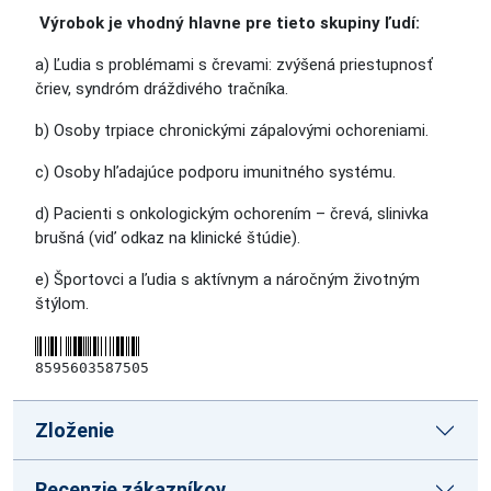
Výrobok je vhodný hlavne pre tieto skupiny ľudí:
a) Ľudia s problémami s črevami: zvýšená priestupnosť
čriev, syndróm dráždivého tračníka.
b) Osoby trpiace chronickými zápalovými ochoreniami.
c) Osoby hľadajúce podporu imunitného systému.
d) Pacienti s onkologickým ochorením – črevá, slinivka
brušná (viď odkaz na klinické štúdie).
e) Športovci a ľudia s aktívnym a náročným životným
štýlom.
8595603587505
Zloženie
Recenzie zákazníkov