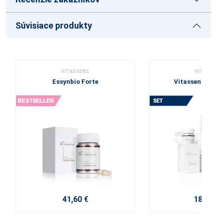
Súvisiace produkty
VITASSENS
VITASSE
Essynbio Forte
Vitassens Ba
41,60 €
180,40