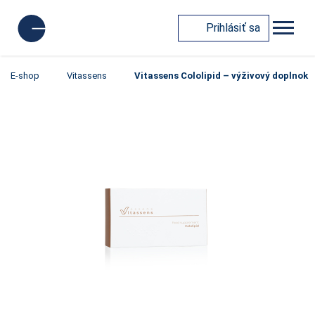
Prihlásiť sa
E-shop
Vitassens
Vitassens Cololipid – výživový doplnok