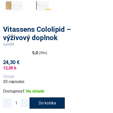
Vitassens Cololipid –
výživový doplnok
syn04
5,0
(99×)
24,30 €
12,00 b
Obsah
30 capsules
Dostupnosť:
Na sklade
Do košíka