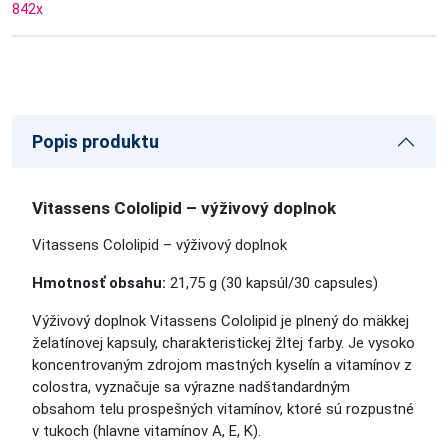
842
x
Popis produktu
Vitassens Cololipid – výživový doplnok
Vitassens Cololipid – výživový doplnok
Hmotnosť obsahu:
21,75 g (30 kapsúl/30 capsules)
Výživový doplnok Vitassens Cololipid je plnený do mäkkej
želatínovej kapsuly, charakteristickej žltej farby. Je vysoko
koncentrovaným zdrojom mastných kyselín a vitamínov z
colostra, vyznačuje sa výrazne nadštandardným
obsahom telu prospešných vitamínov, ktoré sú rozpustné
v tukoch (hlavne vitamínov A, E, K).