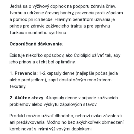
Jedná sa o výživový doplnok na podporu zdravia čriev,
tvorbu a udržanie črevnej bariéry, prevenciu proti zápalom
a pomoc pri ich liečbe. Hlavným benefitom užívania je
prínos pre zdravie zažívacieho traktu a pre správnu
funkciu imunitného systému.
Odporúčané dávkovanie
:
Existuje niekoľko spôsobov, ako Cololipid užívať tak, aby
jeho prínos a efekt bol optimálny:
1. Prevencia:
1-2 kapsuly denne (najlepšie počas jedla
alebo pred jedlom), zapiť dostatočným množstvom
tekutiny.
2. Akútne stavy:
4 kapsuly denne v prípade zažívacích
problémov alebo výskytu zápalových stavov.
Produkt možno užívať dlhodobo, nehrozí riziko závislosti
ani predávkovania. Možno ho bez akýchkoľvek obmedzení
kombinovať s inými výživovými doplnkami.