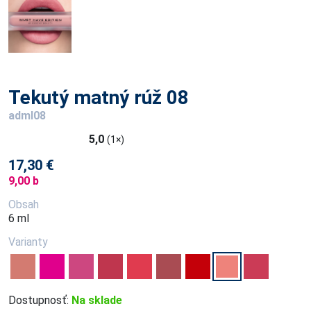
Tekutý matný rúž 08
adml08
5,0
(1×)
17,30 €
9,00 b
Obsah
6 ml
Varianty
Dostupnosť:
Na sklade