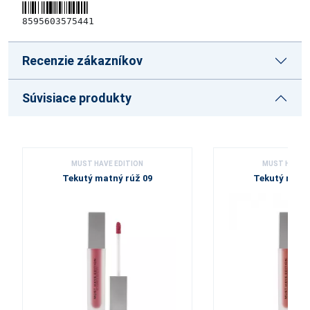
8595603575441
Recenzie zákazníkov
Súvisiace produkty
MUST HAVE EDITION
MUST HAVE E
Tekutý matný rúž 09
Tekutý matn