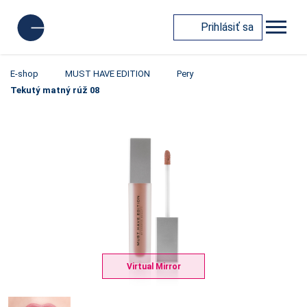
Prihlásiť sa
E-shop
MUST HAVE EDITION
Pery
Tekutý matný rúž 08
Virtual Mirror