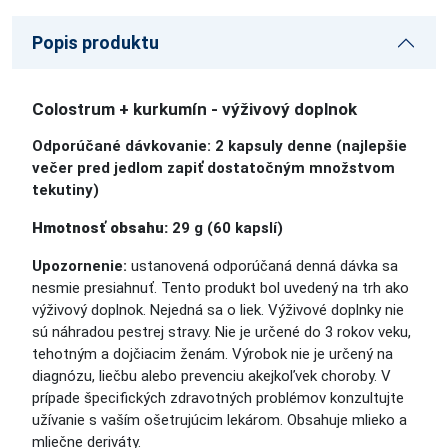
Popis produktu
Colostrum + kurkumín - výživový doplnok
Odporúčané dávkovanie: 2 kapsuly denne (najlepšie
večer pred jedlom zapiť dostatočným množstvom
tekutiny)
Hmotnosť obsahu:
29 g (60 kapslí)
Upozornenie:
ustanovená odporúčaná denná dávka sa
nesmie presiahnuť. Tento produkt bol uvedený na trh ako
výživový doplnok. Nejedná sa o liek. Výživové doplnky nie
sú náhradou pestrej stravy. Nie je určené do 3 rokov veku,
tehotným a dojčiacim ženám. Výrobok nie je určený na
diagnózu, liečbu alebo prevenciu akejkoľvek choroby. V
prípade špecifických zdravotných problémov konzultujte
užívanie s vaším ošetrujúcim lekárom. Obsahuje mlieko a
mliečne deriváty.