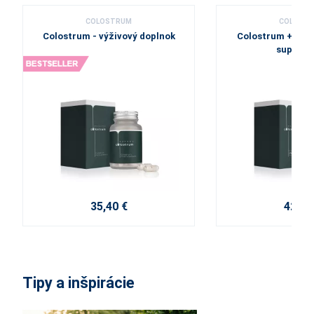
COLOSTRUM
COLOST
Colostrum - výživový doplnok
Colostrum + Vita
supplem
35,40 €
42,80
Tipy a inšpirácie