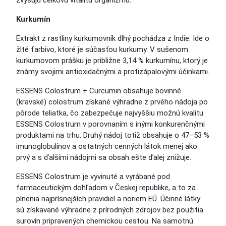
zvyšujú celkovú vitalitu organizmu.
Kurkumín
Extrakt z rastliny kurkumovník dlhý pochádza z Indie. Ide o
žlté farbivo, ktoré je súčasťou kurkumy. V sušenom
kurkumovom prášku je približne 3,14 % kurkumínu, ktorý je
známy svojimi antioxidačnými a protizápalovými účinkami.
ESSENS Colostrum + Curcumin obsahuje bovinné
(kravské) colostrum získané výhradne z prvého nádoja po
pôrode teliatka, čo zabezpečuje najvyššiu možnú kvalitu
ESSENS Colostrum v porovnaním s inými konkurenčnými
produktami na trhu. Druhý nádoj totiž obsahuje o 47–53 %
imunoglobulínov a ostatných cenných látok menej ako
prvý a s ďalšími nádojmi sa obsah ešte ďalej znižuje.
ESSENS Colostrum je vyvinuté a vyrábané pod
farmaceutickým dohľadom v Českej republike, a to za
plnenia najprísnejších pravidiel a noriem EÚ. Účinné látky
sú získavané výhradne z prírodných zdrojov bez použitia
surovín pripravených chemickou cestou. Na samotnú