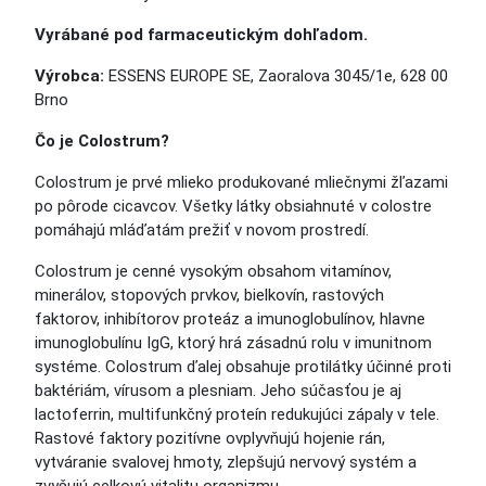
Vyrábané pod farmaceutickým dohľadom.
Výrobca:
ESSENS EUROPE SE, Zaoralova 3045/1e, 628 00
Brno
Čo je Colostrum?
Colostrum je prvé mlieko produkované mliečnymi žľazami
po pôrode cicavcov. Všetky látky obsiahnuté v colostre
pomáhajú mláďatám prežiť v novom prostredí.
Colostrum je cenné vysokým obsahom vitamínov,
minerálov, stopových prvkov, bielkovín, rastových
faktorov, inhibítorov proteáz a imunoglobulínov, hlavne
imunoglobulínu IgG, ktorý hrá zásadnú rolu v imunitnom
systéme. Colostrum ďalej obsahuje protilátky účinné proti
baktériám, vírusom a plesniam. Jeho súčasťou je aj
lactoferrin, multifunkčný proteín redukujúci zápaly v tele.
Rastové faktory pozitívne ovplyvňujú hojenie rán,
vytváranie svalovej hmoty, zlepšujú nervový systém a