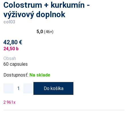
Colostrum + kurkumín -
výživový doplnok
col03
5,0
(46×)
42,80 €
24,50 b
Obsah
60 capsules
Dostupnosť:
Na sklade
Do košíka
2 961
x