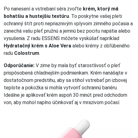
Po nanesení a vstrebaní séra zvoľte
krém, ktorý má
bohatšiu a hustejšiu textúru
. To poskytne vašej pleti
ochranný štít proti nepriaznivým vplyvom zimného počasia a
zanechá vašu pleť pružnú a jemnú bez pocitu napätia alebo
vysušenia. Z radu ESSENS môžete vyskúšať napríklad
Hydratačný krém s Aloe Vera
alebo krémy z obľúbeného
radu
Colostrum
.
Odporúčanie:
V zime by mala byť starostlivosť o pleť
prispôsobená chladnejším podmienkam. Krém nanášajte v
dostatočnom predstihu, aby sa stihol vstrebať pri izbovej
teplote a pokožka si mohla vytvoriť ochrannú bariéru.
Ideálne je aplikovať krém aspoň 30 minút pred odchodom
von, aby mohol naplno účinkovať aj v mrazivom počasí.