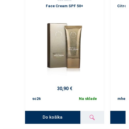
Face Cream SPF 50+
Citró
30,90 €
sc26
Na sklade
mhe1
Do košíka