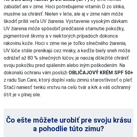
zabúdať ani v zime. Hoci potrebujeme vitamín D zo slnka,
musíme sa chrániť. Nielen v lete, ale aj v zime nám môže
škodiť príliš veľa UV žiarenia. Vystavenie vysokým dávkam
UV žiarenia môže spôsobiť predčasné starnutie pokožky,
pigmentové škvrny a v niektorých prípadoch dokonca
rakovinu kože. Hoci v zime nie je toľko slnečného žiarenia,
UV lúče stále prenikajú cez mraky, a keďže biely sneh môže
odrážať až 80 % slnečných lúčov, je naozaj dôležité chrániť
svoju pokožku pred spálením alebo iným poškodením. Na
dokonalú ochranu vám poslúži
OBLIČAJOVÝ KRÉM SPF 50+
z radu Sun Care, ktorý doplní vašu zimnú starostlivosť o pleť.
Stačí naniesť tenkú vrstvu na celú tvár a krk a váš ochranný
štít je v plnej sile.
Čo ešte môžete urobiť pre svoju krásu
a pohodlie túto zimu?