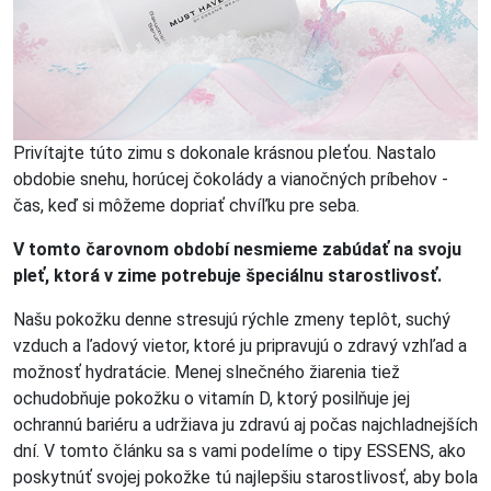
Privítajte túto zimu s dokonale krásnou pleťou. Nastalo
obdobie snehu, horúcej čokolády a vianočných príbehov -
čas, keď si môžeme dopriať chvíľku pre seba.
V tomto čarovnom období nesmieme zabúdať na svoju
pleť, ktorá v zime potrebuje špeciálnu starostlivosť.
Našu pokožku denne stresujú rýchle zmeny teplôt, suchý
vzduch a ľadový vietor, ktoré ju pripravujú o zdravý vzhľad a
možnosť hydratácie. Menej slnečného žiarenia tiež
ochudobňuje pokožku o vitamín D, ktorý posilňuje jej
ochrannú bariéru a udržiava ju zdravú aj počas najchladnejších
dní. V tomto článku sa s vami podelíme o tipy ESSENS, ako
poskytnúť svojej pokožke tú najlepšiu starostlivosť, aby bola