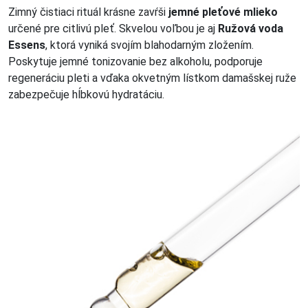
Zimný čistiaci rituál krásne zavŕši
jemné pleťové mlieko
určené pre citlivú pleť. Skvelou voľbou je aj
Ružová voda
Essens
, ktorá vyniká svojím blahodarným zložením.
Poskytuje jemné tonizovanie bez alkoholu, podporuje
regeneráciu pleti a vďaka okvetným lístkom damašskej ruže
zabezpečuje hĺbkovú hydratáciu.