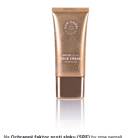
Na
Ochranný faktor proti slnku (SPF)
by sme nemali