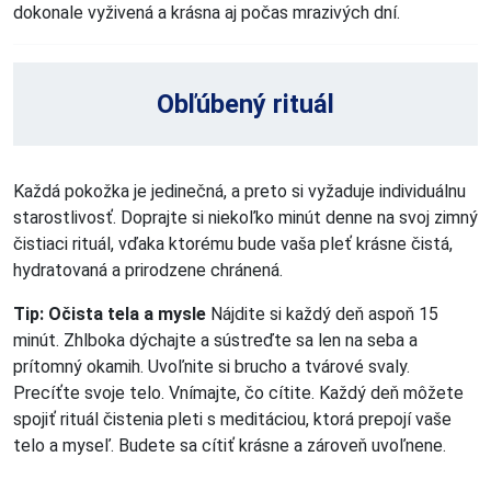
dokonale vyživená a krásna aj počas mrazivých dní.
Obľúbený rituál
Každá pokožka je jedinečná, a preto si vyžaduje individuálnu
starostlivosť. Doprajte si niekoľko minút denne na svoj zimný
čistiaci rituál, vďaka ktorému bude vaša pleť krásne čistá,
hydratovaná a prirodzene chránená.
Tip: Očista tela a mysle
Nájdite si každý deň aspoň 15
minút. Zhlboka dýchajte a sústreďte sa len na seba a
prítomný okamih. Uvoľnite si brucho a tvárové svaly.
Precíťte svoje telo. Vnímajte, čo cítite. Každý deň môžete
spojiť rituál čistenia pleti s meditáciou, ktorá prepojí vaše
telo a myseľ. Budete sa cítiť krásne a zároveň uvoľnene.