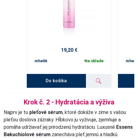
19,20 €
mhe06
Na sklade
mhe0
Do košíka
Krok č. 2 - Hydratácia a výživa
Najprv je tu
pleťové sérum
, ktoré dokáže v zime s vašou
pleťou doslova zázraky. Hĺbkovo ju vyživuje, zjemňuje a
pomáha udržiavať jej prirodzenú hydratáciu. Luxusné
Essens
Bakuchiolové sérum
zanecháva pleť jemnú a hladkú.