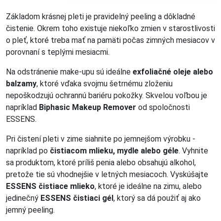
Základom krásnej pleti je pravidelný peeling a dôkladné
čistenie. Okrem toho existuje niekoľko zmien v starostlivosti
o pleť, ktoré treba mať na pamäti počas zimných mesiacov v
porovnaní s teplými mesiacmi.
Na odstránenie make-upu sú ideálne
exfoliačné oleje alebo
balzamy
, ktoré vďaka svojmu šetrnému zloženiu
nepoškodzujú ochrannú bariéru pokožky. Skvelou voľbou je
napríklad
Biphasic Makeup Remover
od spoločnosti
ESSENS.
Pri čistení pleti v zime siahnite po jemnejšom výrobku -
napríklad po
čistiacom mlieku, mydle alebo géle
. Vyhnite
sa produktom, ktoré príliš penia alebo obsahujú alkohol,
pretože tie sú vhodnejšie v letných mesiacoch. Vyskúšajte
ESSENS čistiace mlieko
, ktoré je ideálne na zimu, alebo
jedinečný
ESSENS čistiaci gél
, ktorý sa dá použiť aj ako
jemný peeling.