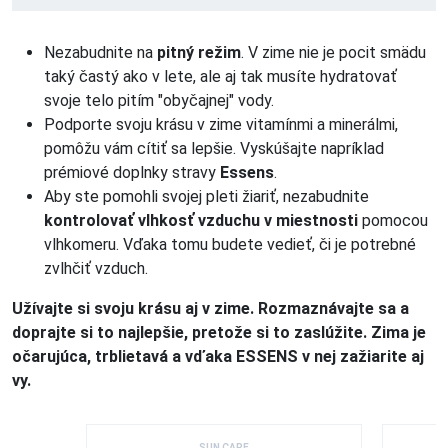
Nezabudnite na
pitný režim
. V zime nie je pocit smädu
taký častý ako v lete, ale aj tak musíte hydratovať
svoje telo pitím "obyčajnej" vody.
Podporte svoju krásu v zime vitamínmi a minerálmi,
pomôžu vám cítiť sa lepšie. Vyskúšajte napríklad
prémiové doplnky stravy
Essens
.
Aby ste pomohli svojej pleti žiariť, nezabudnite
kontrolovať vlhkosť vzduchu v miestnosti
pomocou
vlhkomeru. Vďaka tomu budete vedieť, či je potrebné
zvlhčiť vzduch.
Užívajte si svoju krásu aj v zime. Rozmaznávajte sa a
doprajte si to najlepšie, pretože si to zaslúžite. Zima je
očarujúca, trblietavá a vďaka ESSENS v nej zažiarite aj
vy.
SUN CARE