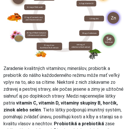
Zaradenie kvalitných vitamínov, minerálov, probiotík a
prebiotík do nášho každodenného režimu môže mať veľký
vplyv na to, ako sa cítime. Niektoré z nich získavame zo
zdravej a pestrej stravy, ale počas jesene a zimy je užitočné
siahnuť aj po doplnkoch stravy. Medzi najcennejšie látky
patria
vitamín C, vitamín D, vitamíny skupiny B, horčík,
zinok alebo selén
. Tieto látky podporujú imunitný systém,
pomáhajú zvládať únavu, posilňujú kosti a kĺby a starajú sa o
kvalitu vlasov a nechtov.
Probiotiká a prebiotiká
zase