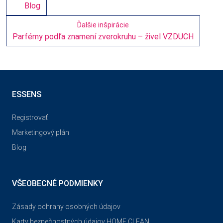
Blog
Ďalšie inšpirácie
Parfémy podľa znamení zverokruhu – živel VZDUCH
ESSENS
Registrovať
Marketingový plán
Blog
VŠEOBECNÉ PODMIENKY
Zásady ochrany osobných údajov
Karty bezpečnostných údajov HOME CLEAN