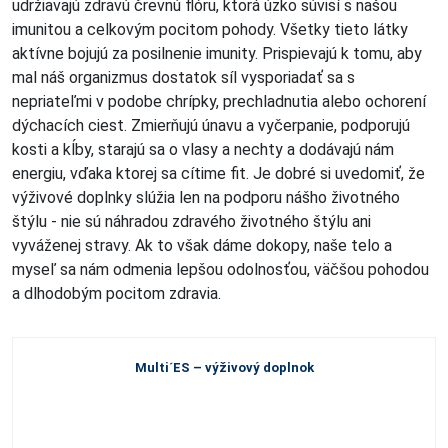
udržiavajú zdravú črevnú flóru, ktorá úzko súvisí s našou
imunitou a celkovým pocitom pohody. Všetky tieto látky
aktívne bojujú za posilnenie imunity. Prispievajú k tomu, aby
mal náš organizmus dostatok síl vysporiadať sa s
nepriateľmi v podobe chrípky, prechladnutia alebo ochorení
dýchacích ciest. Zmierňujú únavu a vyčerpanie, podporujú
kosti a kĺby, starajú sa o vlasy a nechty a dodávajú nám
energiu, vďaka ktorej sa cítime fit. Je dobré si uvedomiť, že
výživové doplnky slúžia len na podporu nášho životného
štýlu - nie sú náhradou zdravého životného štýlu ani
vyváženej stravy. Ak to však dáme dokopy, naše telo a
myseľ sa nám odmenia lepšou odolnosťou, väčšou pohodou
a dlhodobým pocitom zdravia.
Multi´ES – výživový doplnok