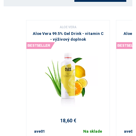
ALOE VERA
Aloe Vera 99.5% Gel Drink - vitamin C
Aloe V
- výživový doplnok
18,60 €
ave01
Na sklade
ave02