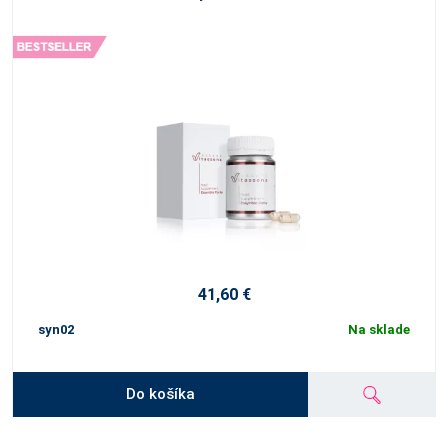
41,60 €
syn02
Na sklade
Do košíka