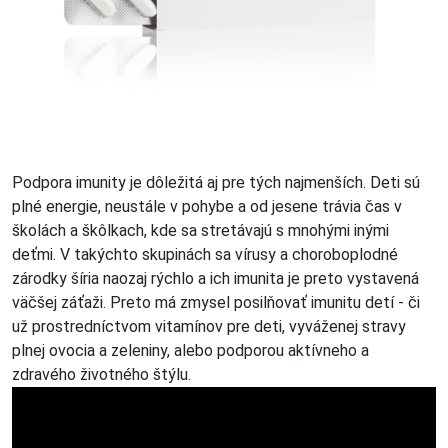
Podpora imunity je dôležitá aj pre tých najmenších. Deti sú
plné energie, neustále v pohybe a od jesene trávia čas v
školách a škôlkach, kde sa stretávajú s mnohými inými
deťmi. V takýchto skupinách sa vírusy a choroboplodné
zárodky šíria naozaj rýchlo a ich imunita je preto vystavená
väčšej záťaži. Preto má zmysel posilňovať imunitu detí - či
už prostredníctvom vitamínov pre deti, vyváženej stravy
plnej ovocia a zeleniny, alebo podporou aktívneho a
zdravého životného štýlu.