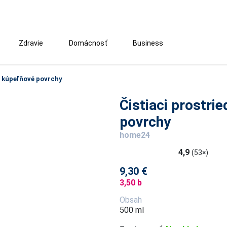
Zdravie
Domácnosť
Business
a kúpeľňové povrchy
Čistiaci prostri
povrchy
home24
4,9
(53×)
9,30 €
3,50 b
Obsah
500 ml