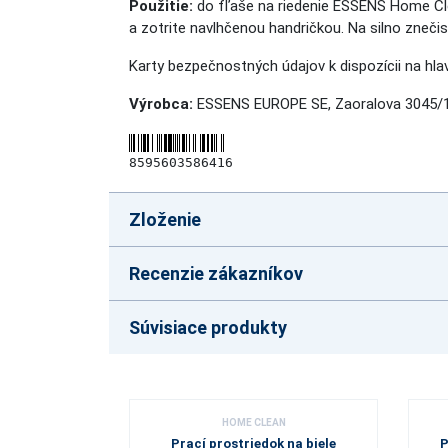
Použitie:
do fľaše na riedenie ESSENS Home Clea
a zotrite navlhčenou handričkou. Na silno znečis
Karty bezpečnostných údajov k dispozícii na hlav
Výrobca:
ESSENS EUROPE SE, Zaoralova 3045/1
8595603586416
Zloženie
Recenzie zákazníkov
Súvisiace produkty
HOME CLEAN
Prací prostriedok na biele
P