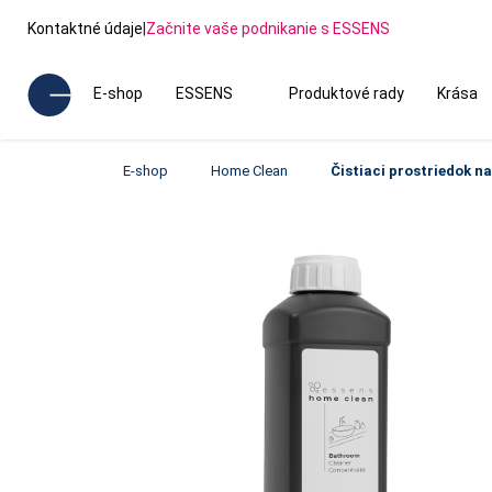
Kontaktné údaje
|
Začnite vaše podnikanie s ESSENS
E-shop
ESSENS
Produktové rady
Krása
E-shop
Home Clean
Čistiaci prostriedok n