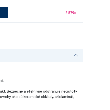
3 579
x
í.
odukt. Bezpečne a efektívne odstraňuje nečistoty
vrchy ako sú keramické obklady, sklolaminát,