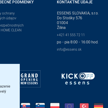
BECNÉ PODMIENKY
KONTAKTNÉ ÚDAJE
ESSENS SLOVAKIA, s.r.o.
y ochrany
Do Stošky 576
ých údajov
01004
bezpečnostných
Žilina
v HOME CLEAN
+421 41 555 72 11
po - pia 8:00 - 16:00 hod.
info@essens.sk
razenie
velý