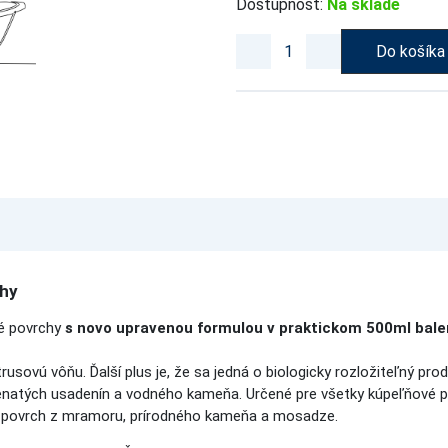
Dostupnosť:
Na sklade
Do košíka
chy
é povrchy
s novo upravenou formulou v praktickom 500ml balen
rusovú vôňu. Ďalší plus je, že sa jedná o biologicky rozložiteľný pr
natých usadenín a vodného kameňa. Určené pre všetky kúpeľňové po
na povrch z mramoru, prírodného kameňa a mosadze.