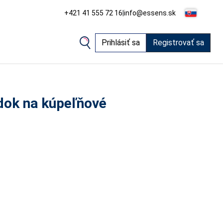
+421 41 555 72 16
|
info@essens.sk
Prihlásiť sa
Registrovať sa
edok na kúpeľňové