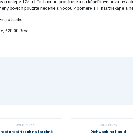
n nalejte 125 ml Čistiaceho prostriedku na kúpeľňové povrchy a do
tený povrch použite riedenie s vodou v pomere 1:1, nastriekajte a n
nej stránke.
e, 628 00 Brno
HOME CLEAN
HOME CLEAN
rací prostriedok na farebné
Dishwashing liquid