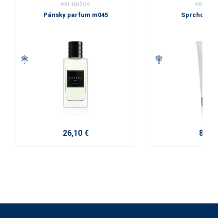
PRE MUŽOV
PRE MUŽ
Pánsky parfum m045
Sprchový g
26,10 €
8,60 