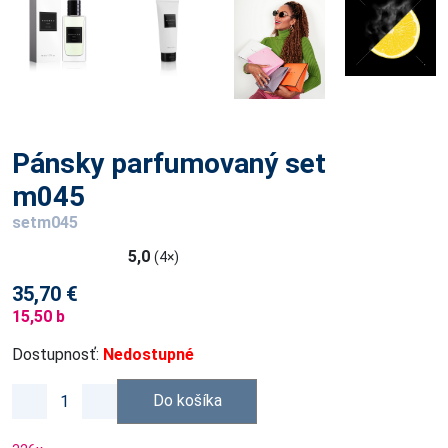
Pánsky parfumovaný set
m045
setm045
5,0
(4×)
35,70 €
15,50 b
Dostupnosť:
Nedostupné
Do košíka