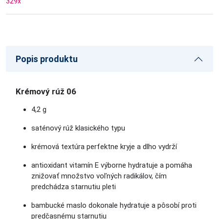
329
x
Popis produktu
Krémový rúž 06
4,2 g
saténový rúž klasického typu
krémová textúra perfektne kryje a dlho vydrží
antioxidant vitamín E výborne hydratuje a pomáha
znižovať množstvo voľných radikálov, čím
predchádza starnutiu pleti
bambucké maslo dokonale hydratuje a pôsobí proti
predčasnému starnutiu