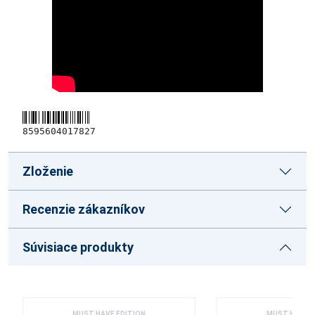
8595604017827
Zloženie
Recenzie zákazníkov
Súvisiace produkty
MUST HAVE EDITION
MUST HAVE E