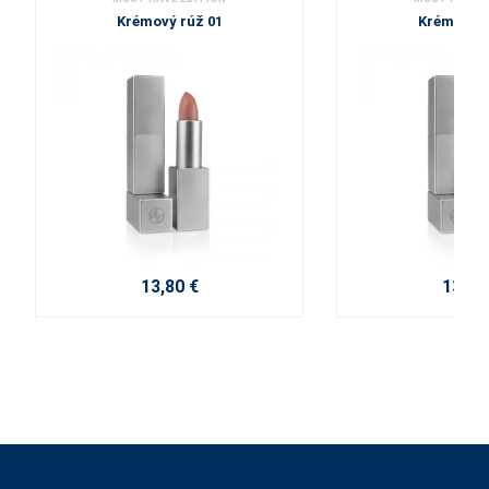
Krémový rúž 01
Krémový r
13,80 €
13,80