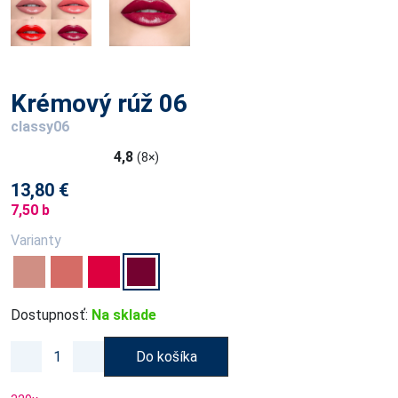
Krémový rúž 06
classy06
4,8
(8×)
13,80 €
7,50 b
Varianty
Dostupnosť:
Na sklade
Do košíka