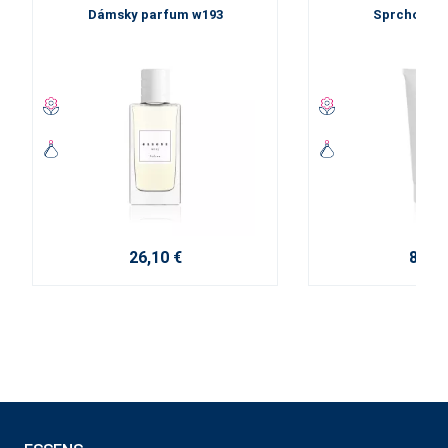
Dámsky parfum w193
Sprchový g
26,10 €
8,60 