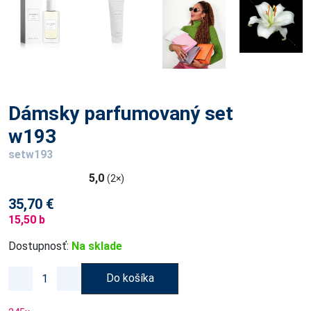
Dámsky parfumovaný set
w193
setw193
5,0
(2×)
35,70 €
15,50 b
Dostupnosť:
Na sklade
Do košíka