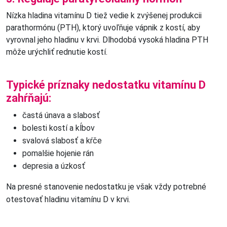
Nízka hladina vitamínu D tiež vedie k zvýšenej produkcii
parathormónu (PTH), ktorý uvoľňuje vápnik z kostí, aby
vyrovnal jeho hladinu v krvi. Dlhodobá vysoká hladina PTH
môže urýchliť rednutie kostí.
Typické príznaky nedostatku vitamínu D
zahŕňajú:
častá únava a slabosť
bolesti kostí a kĺbov
svalová slabosť a kŕče
pomalšie hojenie rán
depresia a úzkosť
Na presné stanovenie nedostatku je však vždy potrebné
otestovať hladinu vitamínu D v krvi.