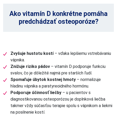
Ako vitamín D konkrétne pomáha
predchádzať osteoporóze?
Zvyšuje hustotu kostí
– vďaka lepšiemu vstrebávaniu
vápnika.
Znižuje riziko pádov
– vitamín D podporuje funkciu
svalov, čo je dôležité najmä pre starších ľudí.
Spomaľuje úbytok kostnej hmoty
– normalizuje
hladinu vápnika a paratyreoidného hormónu.
Podporuje účinnosť liečby
– u pacientov s
diagnostikovanou osteoporózou je doplnková liečba
takmer vždy súčasťou terapie spolu s vápnikom a liekmi
na posilnenie kostí.