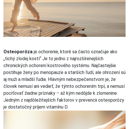
Osteoporóza
je ochorenie, ktoré sa často označuje ako
„tichý zlodej kostí“ Je to jedno z najrozšírenejších
chronických ochorení kostrového systému. Najčastejšie
postihuje ženy po menopauze a starších ľudí, ale ohrození sú
aj muži a mladší ľudia. Hlavným nebezpečenstvom je, že
človek nemusí ani vedieť, že týmto ochorením trpí, a nemusí
pociťovať žiadne príznaky – až kým nedôjde k zlomenine.
Jedným z najdôležitejších faktorov v prevencii osteoporózy
je dostatočný príjem vitamínu D.