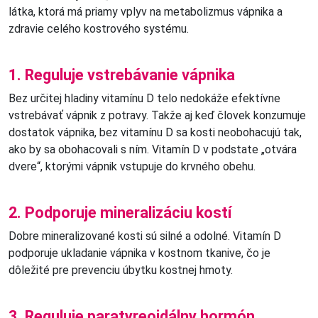
látka, ktorá má priamy vplyv na metabolizmus vápnika a
zdravie celého kostrového systému.
1. Reguluje vstrebávanie vápnika
Bez určitej hladiny vitamínu D telo nedokáže efektívne
vstrebávať vápnik z potravy. Takže aj keď človek konzumuje
dostatok vápnika, bez vitamínu D sa kosti neobohacujú tak,
ako by sa obohacovali s ním. Vitamín D v podstate „otvára
dvere“, ktorými vápnik vstupuje do krvného obehu.
2. Podporuje mineralizáciu kostí
Dobre mineralizované kosti sú silné a odolné. Vitamín D
podporuje ukladanie vápnika v kostnom tkanive, čo je
dôležité pre prevenciu úbytku kostnej hmoty.
3. Reguluje paratyreoidálny hormón