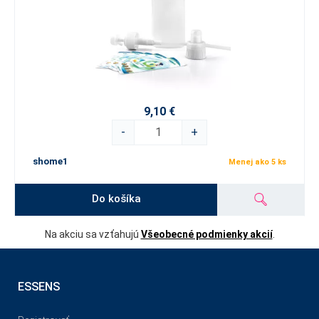
9,10 €
-
+
shome1
Menej ako 5 ks
Do košíka
Na akciu sa vzťahujú
Všeobecné podmienky akcií
.
ESSENS