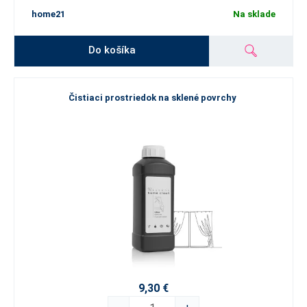
home21
Na sklade
Do košíka
Čistiaci prostriedok na sklené povrchy
9,30 €