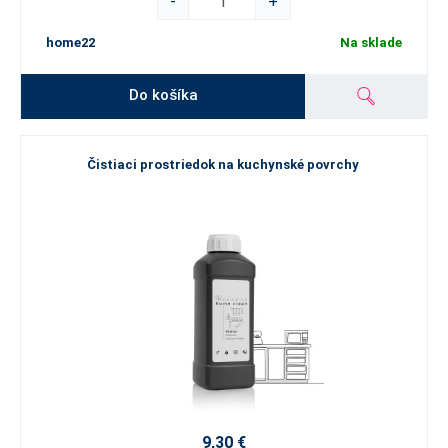
-
+
home22
Na sklade
Do košíka
Čistiaci prostriedok na kuchynské povrchy
9,30 €