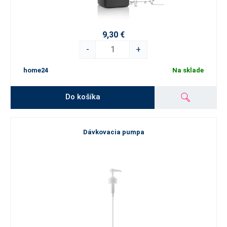
9,30 €
-
+
home24
Na sklade
Do košíka
Dávkovacia pumpa