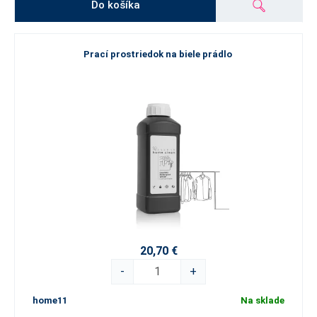
Do košíka
Prací prostriedok na biele prádlo
20,70 €
-
+
home11
Na sklade