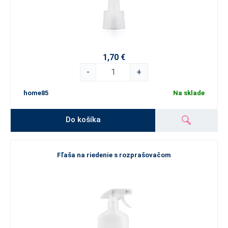
1,70 €
-
+
home85
Na sklade
Do košíka
Fľaša na riedenie s rozprašovačom