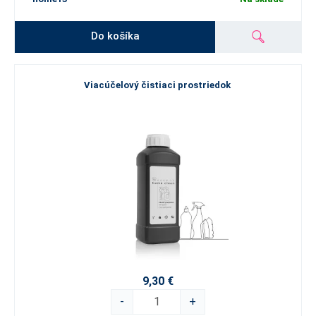
Do košíka
Viacúčelový čistiaci prostriedok
9,30 €
-
+