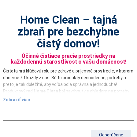
Home Clean – tajná
zbraň pre bezchybne
čistý domov!
Účinné čistiace pracie prostriedky na
každodennú starostlivosť o vašu domácnosť!
Čistota hrá kľúčovú rolu pre zdravé a príjemné prostredie, v ktorom
chceme žiť každý z nás. Sú to produkty dennodennej potreby a
preto je tak dôležité, aby voľba bola správna a jednoduchá!
Produktový rad
Home Clean
bol navrhnutý s ohľadom na potreby
moderných domácností, pričom spája výnimočnú účinnosť,
Zobraziť viac
šetrnosť k povrchom a rešpekt k životnému prostrediu. Naše
produkty zahŕňajú vysoko koncentrované prostriedky, ktoré sú
účinné, ich použitie je ľahké a ako bonus príjemne voňajú.
Home Clean
ponúka komplexné riešenie pre poriadok každého
kúta vašej domácnosti. Od čistiaceho prostriedku na umývanie
Odporúčané