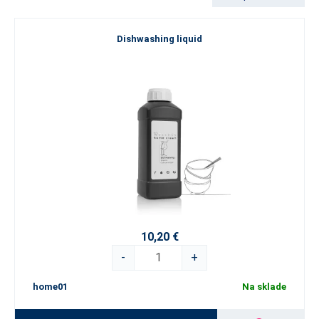
riadu, cez víceúčelový čistič, až po špecializované prostriedky na
kuchynské, kúpeľňové a sklenené povrchy – každý produkt je
Dishwashing liquid
navrhnutý tak, aby spĺňal vaše očakávania o čistote a uľahčil vám
starostlivosť o domácnosť. Vyskúšajte koncentráty z radu
Home
Clean
v praktickejších 500 ml baleniach a urobte si z upratovania
príjemný zážitok!
Vyvážená kombinácia účinnosti a šetrnosti
Každý produkt z radu
Home Clean
bol vyvinutý poprednými
odborníkmi s použitím pokročilých technológií a moderných
trendov v oblasti upratovania. Produkty sú dermatologicky
testované, vhodné na každodenné použitie, a zároveň bezpečné
pre životné prostredie. Neobsahujú fosfáty ani agresívne
chemikálie, čím minimalizujú dopad na prírodu a zabezpečujú
zdravší domov pre vás i vašu rodinu.
10,20 €
Pre dokonalo čistý domov zvoľte
Home Clean
– spojenie špičkovej
-
+
kvality, starostlivosti a zodpovednosti v každej kvapke!
home01
Na sklade