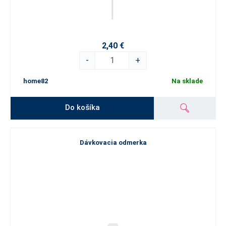
2,40 €
-
+
home82
Na sklade
Do košíka
Dávkovacia odmerka