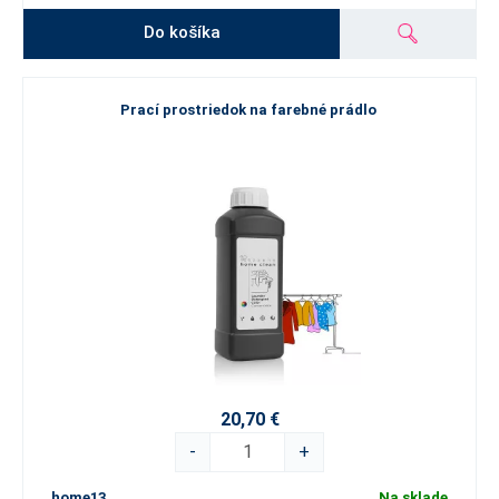
Do košíka
Prací prostriedok na farebné prádlo
20,70 €
-
+
home13
Na sklade